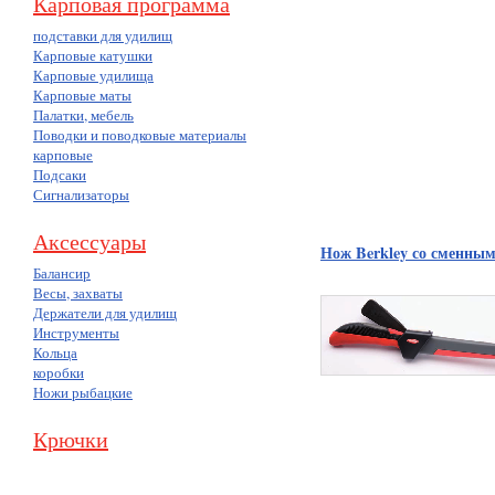
Карповая программа
подставки для удилищ
Карповые катушки
Карповые удилища
Карповые маты
Палатки, мебель
Поводки и поводковые материалы
карповые
Подсаки
Сигнализаторы
Аксессуары
Нож Berkley со сменным
Балансир
Весы, захваты
Держатели для удилищ
Инструменты
Кольца
коробки
Ножи рыбацкие
Крючки