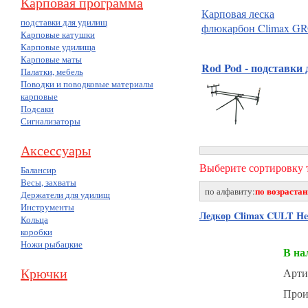
Карповая программа
Карповая леска
подставки для удилищ
флюкарбон Climax
Карповые катушки
Карповые удилища
Карповые маты
Rod Pod - подставки
Палатки, мебель
Поводки и поводковые материалы
карповые
Подсаки
Сигнализаторы
Аксессуары
Выберите сортировку т
Балансир
Весы, захваты
по возраста
по алфавиту:
Держатели для удилищ
Инструменты
Ледкор Climax CULT Hea
Кольца
коробки
Ножи рыбацкие
В на
Крючки
Арти
Прои