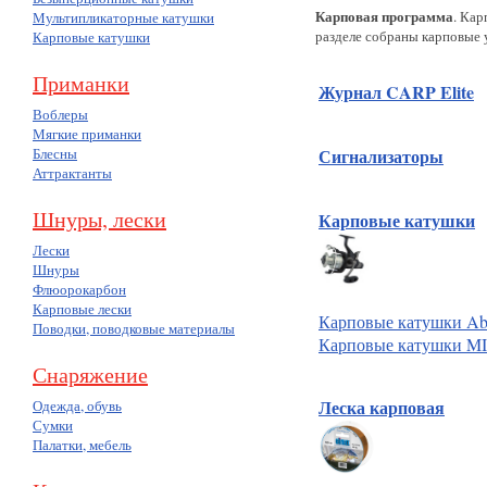
Карповая программа
. Кар
Мультипликаторные катушки
раз­де­ле соб­ра­ны кар­по­вые
Карповые катушки
Приманки
Журнал CARP Elite
(
Воблеры
Мягкие приманки
Блесны
Сигнализаторы
(11)
Аттрактанты
Шнуры, лески
Карповые катушки
(
Лески
Шнуры
Флюорокарбон
Карповые лески
Карповые катушки Ab
Поводки, поводковые материалы
Карповые катушки 
Снаряжение
Леска карповая
Одежда, обувь
(17)
Сумки
Палатки, мебель