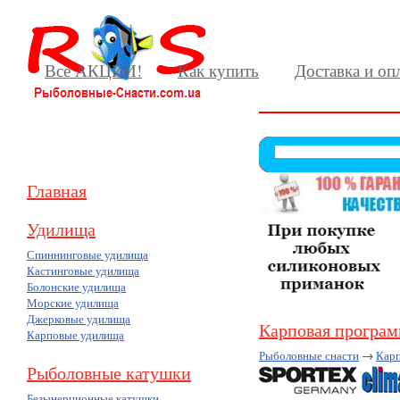
Все АКЦИИ!
Как купить
Доставка и оп
Главная
Удилища
Спиннинговые удилища
Кастинговые удилища
Болонские удилища
Морские удилища
Джерковые удилища
Карповая програ
Карповые удилища
Рыболовные снасти
→
Карп
Рыболовные катушки
Безынерционные катушки