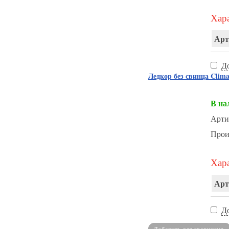
Хара
Арт
Д
Ледкор без свинца Clima
В на
Арти
Прои
Хара
Арт
Д