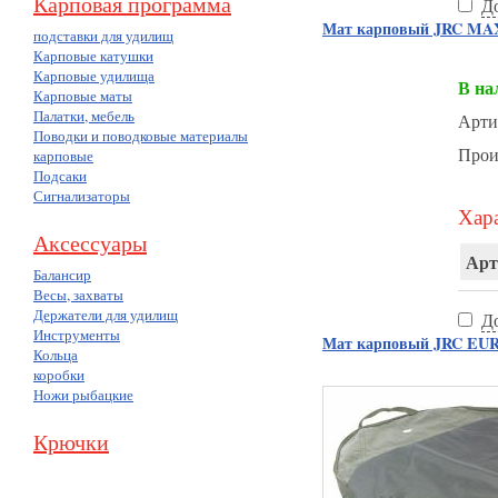
Карповая программа
Д
Мат карповый JRC MA
подставки для удилищ
Карповые катушки
Карповые удилища
В на
Карповые маты
Палатки, мебель
Арти
Поводки и поводковые материалы
Прои
карповые
Подсаки
Сигнализаторы
Хара
Аксессуары
Арт
Балансир
Весы, захваты
Держатели для удилищ
Д
Инструменты
Мат карповый JRC EU
Кольца
коробки
Ножи рыбацкие
Крючки