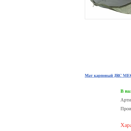
Мат карповый JRC M
В на
Арти
Прои
Хара