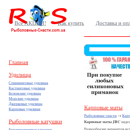
Все АКЦИИ!
Как купить
Доставка и оп
Главная
Удилища
Спиннинговые удилища
Кастинговые удилища
Болонские удилища
Морские удилища
Джерковые удилища
Карповые маты
Карповые удилища
Рыболовные снасти
→
Карп
Рыболовные катушки
Карповые маты JRC
наде
Разнообразие вариантов ис
Безынерционные катушки