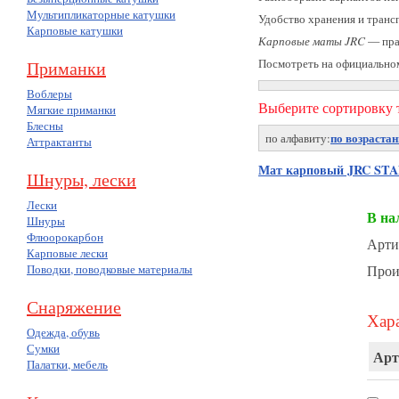
Мультипликаторные катушки
Удобство хранения и транс
Карповые катушки
Карповые маты JRC
— пра
Посмотреть на официально
Приманки
Воблеры
Выберите сортировку т
Мягкие приманки
Блесны
по возраста
по алфавиту:
Аттрактанты
Мат карповый JRC ST
Шнуры, лески
Лески
В на
Шнуры
Флюорокарбон
Арти
Карповые лески
Поводки, поводковые материалы
Прои
Снаряжение
Хара
Одежда, обувь
Сумки
Арт
Палатки, мебель