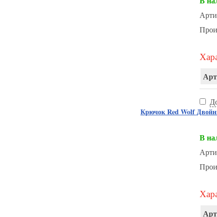
В на
Арти
Прои
Хара
Арт
Д
Крючок Red Wolf Двойн
В на
Арти
Прои
Хара
Арт