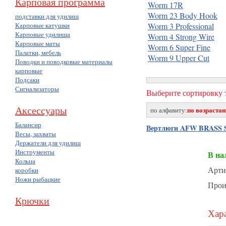
Карповая программа
Worm 17R
Worm 23 Body Hook
подставки для удилищ
Карповые катушки
Worm 3 Professional
Карповые удилища
Worm 4 Strong Wire
Карповые маты
Worm 6 Super Fine
Палатки, мебель
Worm 9 Upper Cut
Поводки и поводковые материалы
карповые
Подсаки
Сигнализаторы
Выберите сортировку т
Аксессуары
по возраста
по алфавиту:
Балансир
Вертлюги AFW BRASS 
Весы, захваты
Держатели для удилищ
Инструменты
В на
Кольца
Арти
коробки
Ножи рыбацкие
Прои
Крючки
Хара