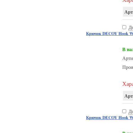
Арт
Д
Крючок DECOY Hook Wo
В на
Арти
Прои
Хара
Арт
Д
Крючок DECOY Hook Wo