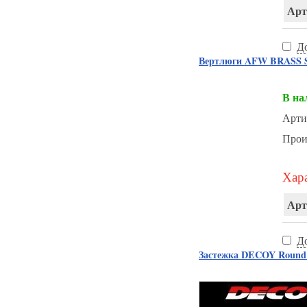
Арт
Д
Вертлюги AFW BRASS 
В на
Арти
Прои
Хара
Арт
Д
Застежка DECOY Round