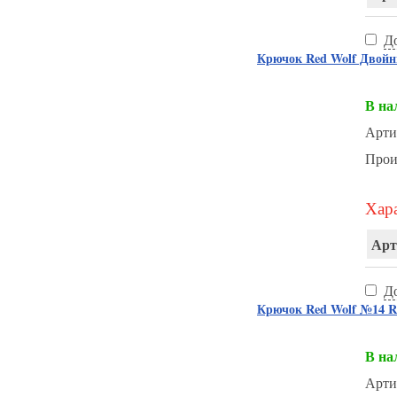
Д
Крючок Red Wolf Двойн
В на
Арти
Прои
Хара
Арт
Д
Крючок Red Wolf №14 Re
В на
Арти