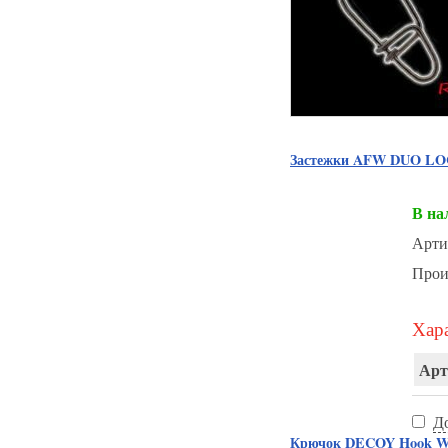
Застежки AFW DUO LOC
В на
Арти
Прои
Хара
Арт
Д
Крючок DECOY Hook Wo