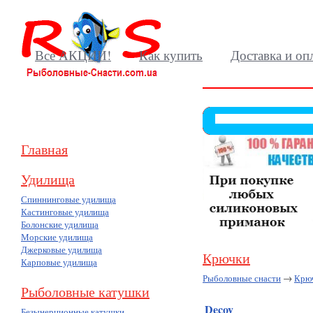
Все АКЦИИ!
Как купить
Доставка и оп
Главная
Удилища
Спиннинговые удилища
Кастинговые удилища
Болонские удилища
Морские удилища
Джерковые удилища
Крючки
Карповые удилища
Рыболовные снасти
→
Крю
Рыболовные катушки
Decoy
(75)
Безынерционные катушки