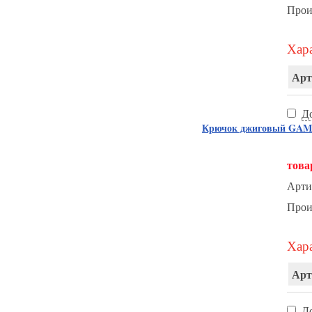
Прои
Хара
Арт
Д
Крючок джиговый GAMA
това
Арти
Прои
Хара
Арт
Д