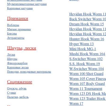
Мультипликаторные катушки
Карповые катушки
Hevidan Hook Worm 1
Приманки
Back Switcher Worm 1
Dream Hook Worm 15
Воблеры
Hevidan Hook Worm 1
Мягкие приманки
Блесны
Hevidan Hook Worm 1
Аттрактанты
Hunter Hook Worm 16
Hyper Worm 13
Шнуры, лески
Mini Hook MG-1
Mushi Hook Worm 164
Лески
S-Switcher Worm 102
Шнуры
Флюорокарбон
S.S. Hook Worm 19
Карповые лески
W-Switcher Worm 104
Поводки, поводковые материалы
Worm 100 Shot Guard
Worm 105 Cover Finess
Снаряжение
Worm 107 Body Guard
Worm 11 Tournament
Одежда, обувь
Сумки
Worm 123 DS Hook Ma
Палатки, мебель
Worm 123 Trailer Hook
Worm 17