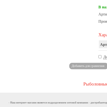
В на
Арти
Прои
Хара
Арт
Д
Рыболовные
- Наш интернет-магазин является подразделением оптовой компании - дистрибьютор