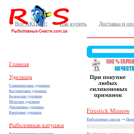
Все АКЦИИ!
Как купить
Доставка и оп
Главная
Удилища
Спиннинговые удилища
Кастинговые удилища
Болонские удилища
Морские удилища
Джерковые удилища
Firestick Minnow
Карповые удилища
Рыболовные снасти
→
При
Рыболовные катушки
Безынерционные катушки
Выберите сортировку т