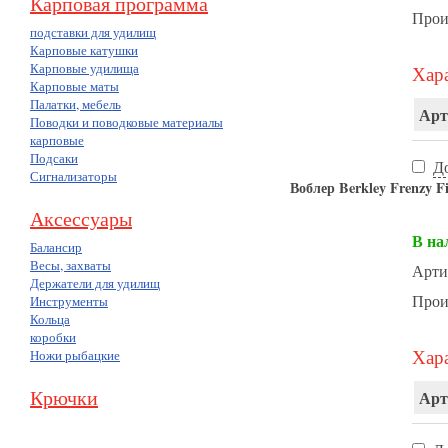
Карповая программа
Прои
подставки для удилищ
Карповые катушки
Карповые удилища
Хара
Карповые маты
Палатки, мебель
Арт
Поводки и поводковые материалы
карповые
Подсаки
Д
Сигнализаторы
Воблер Berkley Frenzy 
Аксессуары
В на
Балансир
Весы, захваты
Арти
Держатели для удилищ
Прои
Инструменты
Кольца
коробки
Хара
Ножи рыбацкие
Крючки
Арт