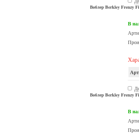
Д
Воблер Berkley Frenzy 
В на
Арти
Прои
Хара
Арт
Д
Воблер Berkley Frenzy 
В на
Арти
Прои