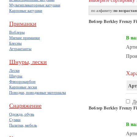
Мультипликаторные катушки
по возраста
Карповые катушки
по алфавиту:
Воблер Berkley Frenzy 
Приманки
Воблеры
В на
Мягкие приманки
Блесны
Арти
Аттрактанты
Прои
Шнуры, лески
Лески
Хара
Шнуры
Флюорокарбон
Арт
Карповые лески
Поводки, поводковые материалы
Д
Снаряжение
Воблер Berkley Frenzy 
Одежда, обувь
Сумки
В на
Палатки, мебель
Арти