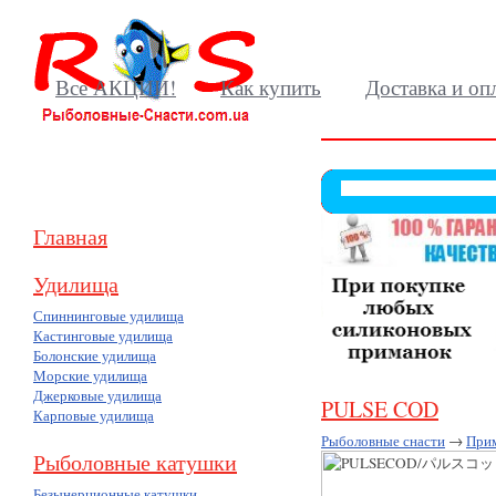
Все АКЦИИ!
Как купить
Доставка и оп
Главная
Удилища
Спиннинговые удилища
Кастинговые удилища
Болонские удилища
Морские удилища
Джерковые удилища
PULSE COD
Карповые удилища
Рыболовные снасти
→
При
Рыболовные катушки
Безынерционные катушки