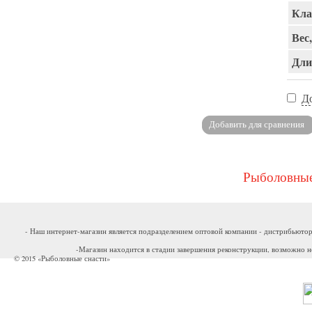
Кла
Вес,
Дли
Д
Рыболовные
- Наш интернет-магазин является подразделением оптовой компании - дистрибьютор
-Магазин находится в стадии завершения реконструкции, возможно н
© 2015 «Рыболовные снасти»