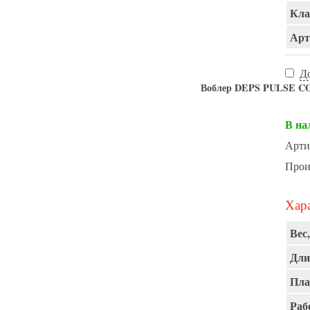
Кла
Арт
Д
Воблер DEPS PULSE COD
В на
Арти
Прои
Хара
Вес,
Дли
Пла
Раб