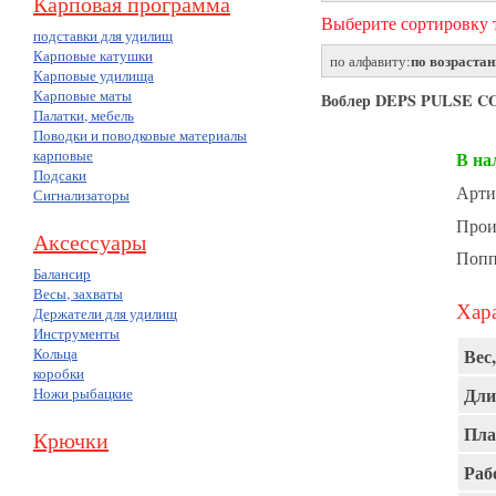
Карповая программа
Выберите сортировку т
подставки для удилищ
Карповые катушки
по возраста
по алфавиту:
Карповые удилища
Карповые маты
Воблер DEPS PULSE CO
Палатки, мебель
Поводки и поводковые материалы
карповые
В на
Подсаки
Арти
Сигнализаторы
Прои
Аксессуары
Попп
Балансир
Весы, захваты
Хара
Держатели для удилищ
Инструменты
Кольца
Вес,
коробки
Дли
Ножи рыбацкие
Пла
Крючки
Раб