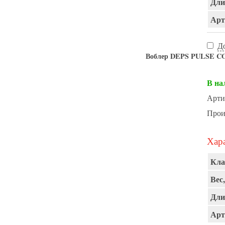
Дли
Арт
Д
Воблер DEPS PULSE CO
В на
Арти
Прои
Хара
Кла
Вес,
Дли
Арт