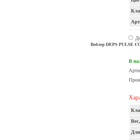
Кла
Арт
Д
Воблер DEPS PULSE CO
В на
Арти
Прои
Хара
Кла
Вес,
Дли