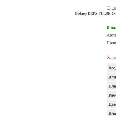
Д
Воблер DEPS PULSE COD
В на
Арти
Прои
Хара
Вес,
Дли
Пла
Раб
Цве
Кла