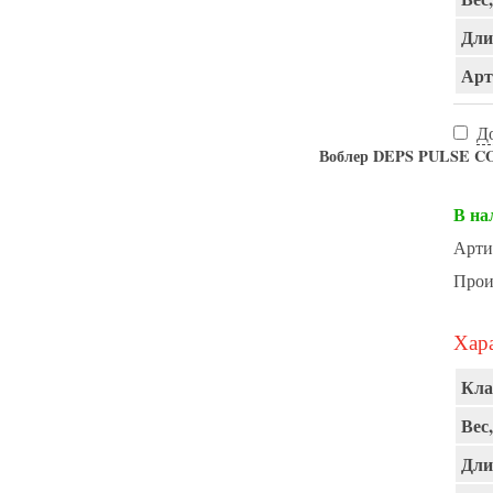
Дли
Арт
Д
Воблер DEPS PULSE CO
В на
Арти
Прои
Хара
Кла
Вес,
Дли