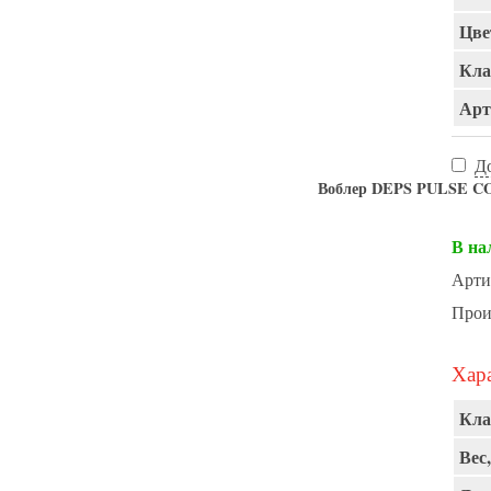
Цве
Кла
Арт
Д
Воблер DEPS PULSE CO
В на
Арти
Прои
Хара
Кла
Вес,