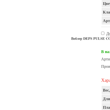
Цве
Кла
Арт
Д
Воблер DEPS PULSE CO
В на
Арти
Прои
Хара
Вес,
Дли
Пла