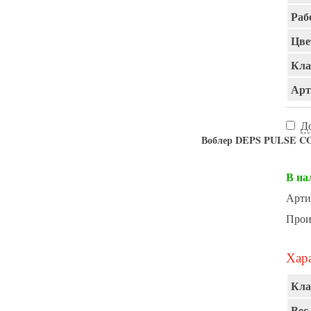
Раб
Цве
Кла
Арт
Д
Воблер DEPS PULSE COD
В на
Арти
Прои
Хара
Кла
Вес,