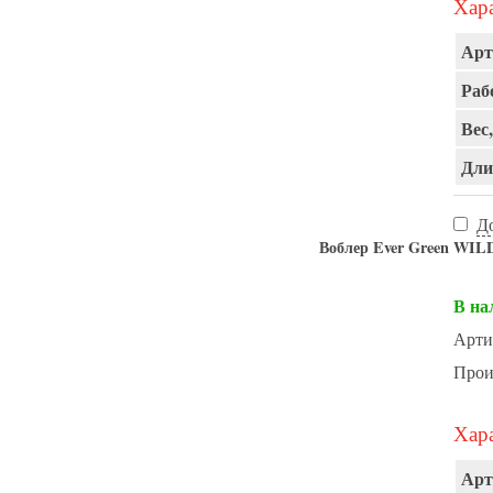
Хара
Арт
Раб
Вес,
Дли
Д
Воблер Ever Green WIL
В на
Арти
Прои
Хара
Арт