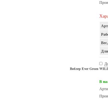
Прои
Хара
Арт
Раб
Вес,
Дли
Д
Воблер Ever Green WIL
В на
Арти
Прои