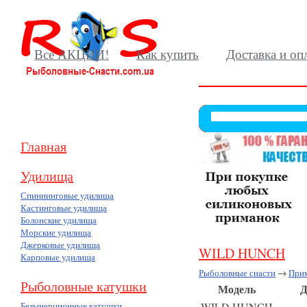
Все АКЦИИ!
Как купить
Доставка и оп
Главная
Удилища
Спиннинговые удилища
Кастинговые удилища
Болонские удилища
Морские удилища
Джерковые удилища
WILD HUNCH
Карповые удилища
Рыболовные снасти
→
При
Рыболовные катушки
Модель
Дли
Безынерционные катушки
WILD HUNCH