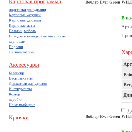
Карповая программа
Воблер Ever Green WIL
подставки для удилищ
Карповые катушки
В на
Карповые удилища
Карповые маты
Арти
Палатки, мебель
Прои
Поводки и поводковые материалы
карповые
Подсаки
Хара
Сигнализаторы
Аксессуары
Арт
Балансир
Раб
Весы, захваты
Держатели для удилищ
Вес,
Инструменты
Кольца
Дли
коробки
Ножи рыбацкие
Д
Крючки
Воблер Ever Green WIL
В на