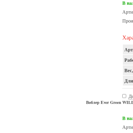
В на
Арти
Прои
Хара
Арт
Раб
Вес,
Дли
Д
Воблер Ever Green WIL
В на
Арти