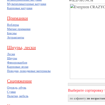
Мультипликаторные катушки
Карповые катушки
Приманки
Воблеры
Мягкие приманки
Блесны
Аттрактанты
Шнуры, лески
Лески
Шнуры
Флюорокарбон
Карповые лески
Поводки, поводковые материалы
Снаряжение
Одежда, обувь
Выберите сортировку т
Сумки
Палатки, мебель
по возраста
по алфавиту: