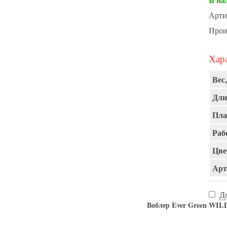
Арти
Прои
Хара
Вес,
Дли
Пла
Раб
Цве
Арт
Д
Воблер Ever Green WIL