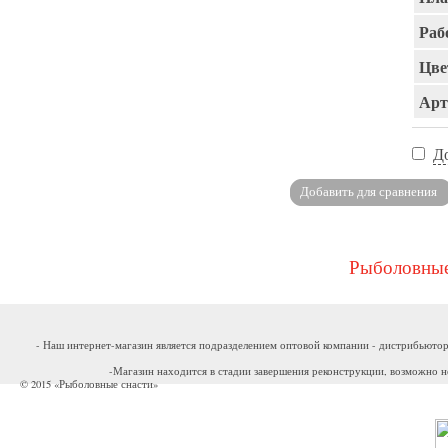
Раб
Цве
Арт
Д
Рыболовные
- Наш интернет-магазин является подразделением оптовой компании - дистрибьютор
-Магазин находится в стадии завершения реконструкции, возможно н
© 2015 «Рыболовные снасти»