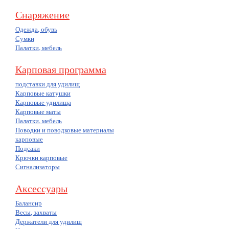
Снаряжение
Одежда, обувь
Сумки
Палатки, мебель
Карповая программа
подставки для удилищ
Карповые катушки
Карповые удилища
Карповые маты
Палатки, мебель
Поводки и поводковые материалы
карповые
Подсаки
Крючки карповые
Сигнализаторы
Аксессуары
Балансир
Весы, захваты
Держатели для удилищ