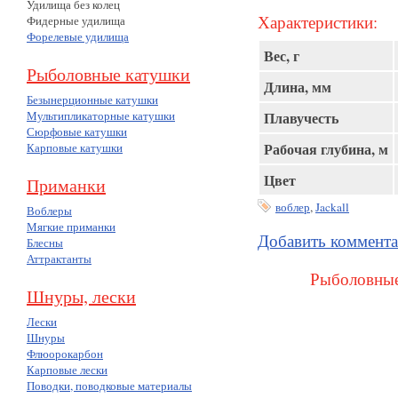
Удилища без колец
Характеристики:
Фидерные удилища
Форелевые удилища
Вес, г
Рыболовные катушки
Длина, мм
Безынерционные катушки
Мультипликаторные катушки
Плавучесть
Сюрфовые катушки
Рабочая глубина, м
Карповые катушки
Цвет
Приманки
воблер
,
Jackall
Воблеры
Мягкие приманки
Добавить коммент
Блесны
Аттрактанты
Рыболовные
Шнуры, лески
Лески
Шнуры
Флюорокарбон
Карповые лески
Поводки, поводковые материалы