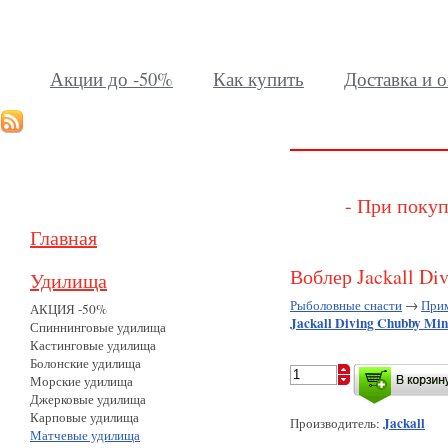
Акции до -50%
Как купить
Доставка и о
- При покуп
Главная
Воблер Jackall Di
Удилища
Рыболовные снасти
→
При
АКЦИЯ -50%
Jackall Diving Chubby Min
Спиннинговые удилища
Кастинговые удилища
Болонские удилища
Морские удилища
Джерковые удилища
Карповые удилища
Jackall
Производитель:
Матчевые удилища