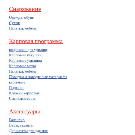
Снаряжение
Одежда, обувь
Сумки
Палатки, мебель
Карповая программа
подставки для удилищ
Карповые катушки
Карповые удилища
Карповые маты
Палатки, мебель
Поводки и поводковые материалы
карповые
Подсаки
Крючки карповые
Сигнализаторы
Аксессуары
Балансир
Весы, захваты
Держатели для удилищ