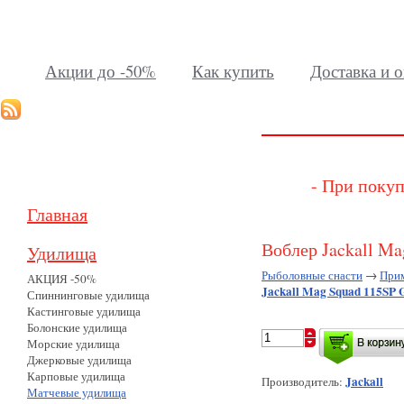
Акции до -50%
Как купить
Доставка и о
- При покуп
Главная
Воблер Jackall Ma
Удилища
Рыболовные снасти
→
При
АКЦИЯ -50%
Jackall Mag Squad 115SP 
Спиннинговые удилища
Кастинговые удилища
Болонские удилища
Морские удилища
Джерковые удилища
Карповые удилища
Jackall
Производитель:
Матчевые удилища