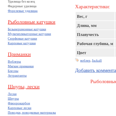
Удилища без колец
Характеристики:
Фидерные удилища
Форелевые удилища
Вес, г
Рыболовные катушки
Длина, мм
Безынерционные катушки
Мультипликаторные катушки
Плавучесть
Сюрфовые катушки
Рабочая глубина, м
Карповые катушки
Цвет
Приманки
воблер
,
Jackall
Воблеры
Мягкие приманки
Добавить коммент
Блесны
Аттрактанты
Рыболовные
Шнуры, лески
Лески
Шнуры
Флюорокарбон
Карповые лески
Поводки, поводковые материалы