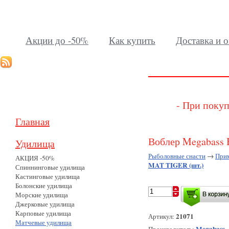
Акции до -50%
Как купить
Доставка и о
- При покуп
Главная
Воблер Megabass
Удилища
Рыболовные снасти
→
При
АКЦИЯ -50%
MAT TIGER (шт.)
Спиннинговые удилища
Кастинговые удилища
Болонские удилища
Морские удилища
Джерковые удилища
Карповые удилища
21071
Артикул:
Матчевые удилища