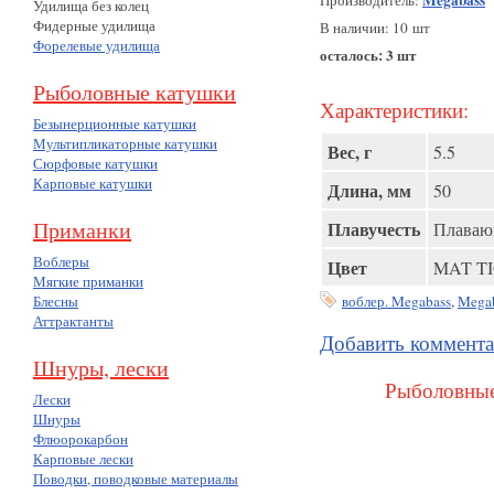
Megabass
Производитель:
Удилища без колец
Фидерные удилища
В наличии: 10 шт
Форелевые удилища
осталось: 3 шт
Рыболовные катушки
Характеристики:
Безынерционные катушки
Мультипликаторные катушки
Вес, г
5.5
Сюрфовые катушки
Карповые катушки
Длина, мм
50
Приманки
Плавучесть
Плава
Воблеры
Цвет
MAT T
Мягкие приманки
Блесны
воблер. Megabass
,
Mega
Аттрактанты
Добавить коммент
Шнуры, лески
Рыболовные
Лески
Шнуры
Флюорокарбон
Карповые лески
Поводки, поводковые материалы