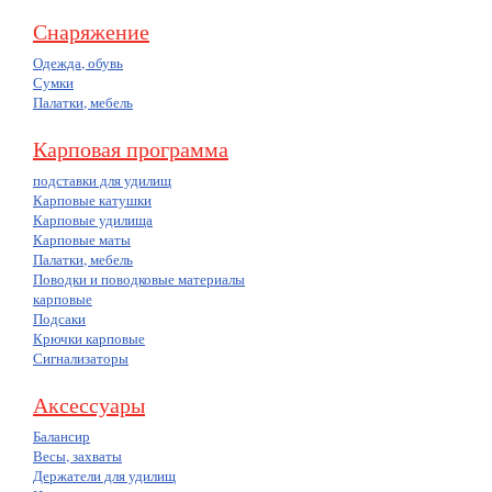
Снаряжение
Одежда, обувь
Сумки
Палатки, мебель
Карповая программа
подставки для удилищ
Карповые катушки
Карповые удилища
Карповые маты
Палатки, мебель
Поводки и поводковые материалы
карповые
Подсаки
Крючки карповые
Сигнализаторы
Аксессуары
Балансир
Весы, захваты
Держатели для удилищ