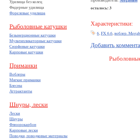
Megabass
Производитель:
Удилища без колец
Фидерные удилища
осталось: 3
Форелевые удилища
Характеристики:
Рыболовные катушки
6
,
FX 6.6
,
воблер. Megab
Безынерционные катушки
Мультипликаторные катушки
Добавить коммент
Сюрфовые катушки
Карповые катушки
Рыболовные
Приманки
Воблеры
Мягкие приманки
Блесны
Аттрактанты
Шнуры, лески
Лески
Шнуры
Флюорокарбон
Карповые лески
Поводки, поводковые материалы