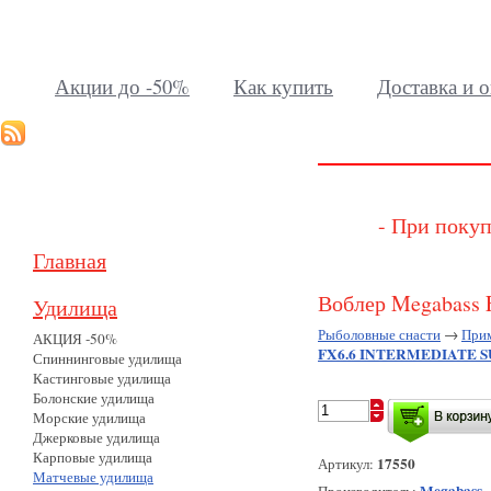
Акции до -50%
Как купить
Доставка и о
- При покуп
Главная
Воблер Megabass
Удилища
Рыболовные снасти
→
При
АКЦИЯ -50%
FX6.6 INTERMEDIATE S
Спиннинговые удилища
Кастинговые удилища
Болонские удилища
Морские удилища
Джерковые удилища
Карповые удилища
17550
Артикул:
Матчевые удилища