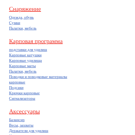
Снаряжение
Одежда, обувь
Сумки
Палатки, мебель
Карповая программа
подставки для удилищ
Карповые катушки
Карповые удилища
Карповые маты
Палатки, мебель
Поводки и поводковые материалы
карповые
Подсаки
Крючки карповые
Сигнализаторы
Аксессуары
Балансир
Весы, захваты
Держатели для удилищ