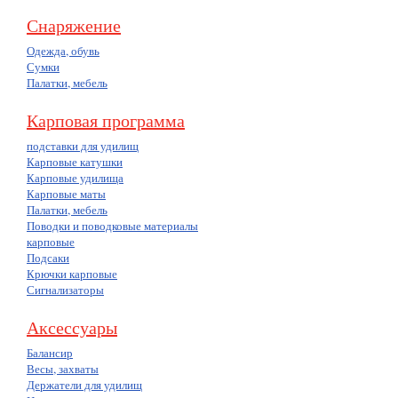
Снаряжение
Одежда, обувь
Сумки
Палатки, мебель
Карповая программа
подставки для удилищ
Карповые катушки
Карповые удилища
Карповые маты
Палатки, мебель
Поводки и поводковые материалы
карповые
Подсаки
Крючки карповые
Сигнализаторы
Аксессуары
Балансир
Весы, захваты
Держатели для удилищ