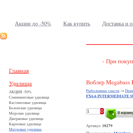
Акции до -50%
Как купить
Доставка и о
- При покуп
Главная
Воблер Megabas
Удилища
Рыболовные снасти
→
При
АКЦИЯ -50%
FX6.6 INTERMEDIATE S
Спиннинговые удилища
Кастинговые удилища
Болонские удилища
Морские удилища
Джерковые удилища
Карповые удилища
18279
Артикул:
Матчевые удилища