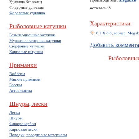
Megabass
Производитель:
Удилища без колец
Фидерные удилища
осталось: 8
Форелевые удилища
Характеристики:
Рыболовные катушки
6
,
FX 6.6
,
воблер. Megab
Безынерционные катушки
Мультипликаторные катушки
Добавить коммент
Сюрфовые катушки
Карповые катушки
Рыболовные
Приманки
Воблеры
Мягкие приманки
Блесны
Аттрактанты
Шнуры, лески
Лески
Шнуры
Флюорокарбон
Карповые лески
Поводки, поводковые материалы