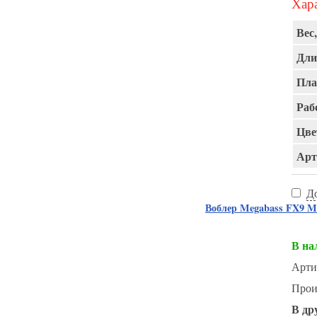
Хара
Вес,
Дли
Пла
Раб
Цве
Арт
Д
Воблер Megabass FX9
В на
Арти
Прои
В др