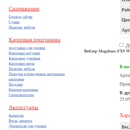
Снаряжение
Раб
Одежда, обувь
Цве
Сумки
Палатки, мебель
Арт
Карповая программа
Д
подставки для удилищ
Воблер Megabass FX9
Карповые катушки
Карповые удилища
Карповые маты
В на
Палатки, мебель
Поводки и поводковые материалы
Арти
карповые
Прои
Подсаки
Крючки карповые
В др
Сигнализаторы
25,05
Аксессуары
Хара
Балансир
Весы, захваты
Держатели для удилищ
Вес,