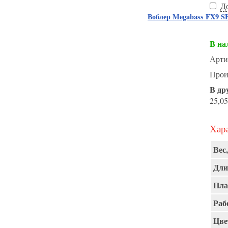
Д
Воблер Megabass FX9 S
В на
Арти
Прои
В др
25,05
Хара
Вес,
Дли
Пла
Раб
Цве