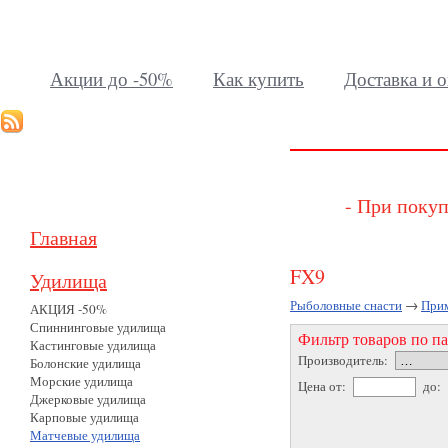
Акции до -50%
Как купить
Доставка и о
- При покуп
Главная
FX9
Удилища
Рыболовные снасти
→
При
АКЦИЯ -50%
Спиннинговые удилища
Фильтр товаров по п
Кастинговые удилища
Производитель:
Болонские удилища
Морские удилища
Цена от:
до:
Джерковые удилища
Карповые удилища
Матчевые удилища