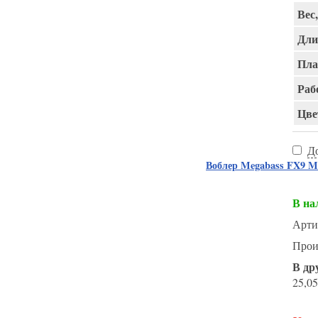
Вес,
Дли
Пла
Раб
Цве
Д
Воблер Megabass FX9
В на
Арти
Прои
В др
25,05