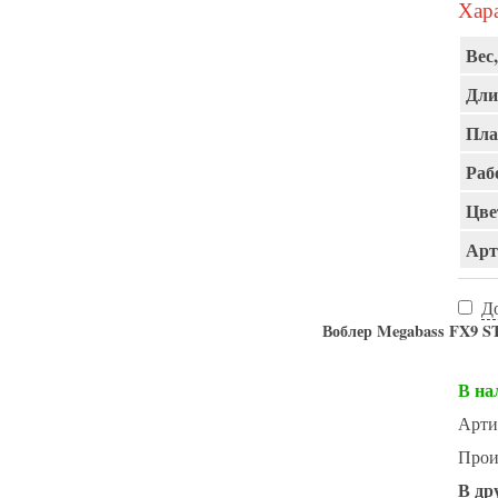
Хара
Вес,
Дли
Пла
Раб
Цве
Арт
Д
Воблер Megabass FX9 
В на
Арти
Прои
В др