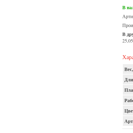
В на
Арти
Прои
В др
25,05
Хара
Вес,
Дли
Пла
Раб
Цве
Арт