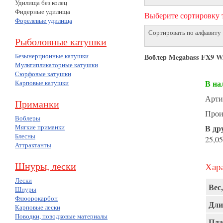
Удилища без колец
Фидерные удилища
Выберите сортировку т
Форелевые удилища
Сортировать по алфавиту
Рыболовные катушки
Безынерционные катушки
Воблер Megabass FX9 
Мультипликаторные катушки
Сюрфовые катушки
В на
Карповые катушки
Арти
Приманки
Прои
Воблеры
Мягкие приманки
В др
Блесны
25,05
Аттрактанты
Шнуры, лески
Хара
Лески
Вес,
Шнуры
Флюорокарбон
Дли
Карповые лески
Поводки, поводковые материалы
Пла