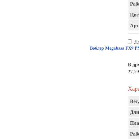
Раб
Цве
Арт
Д
Воблер Megabass FX9
В др
27,59
Хара
Вес,
Дли
Пла
Раб