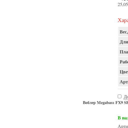
25,05
Хара
Вес,
Дли
Пла
Раб
Цве
Арт
Д
Воблер Megabass FX9 
В на
Арти