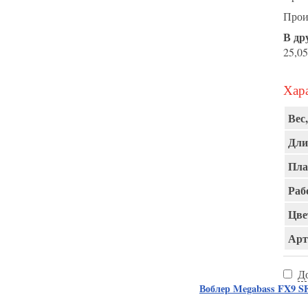
Прои
В др
25,05
Хара
Вес,
Дли
Пла
Раб
Цве
Арт
Д
Воблер Megabass FX9 