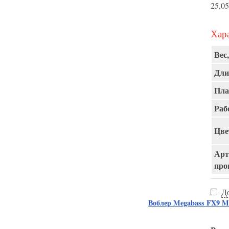
25,05
Хара
Вес,
Дли
Пла
Раб
Цве
Арт
про
Д
Воблер Megabass FX9