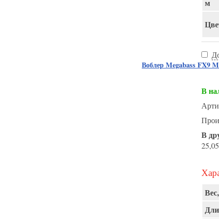
м
Цве
Д
Воблер Megabass FX9 
В на
Арти
Прои
В др
25,05
Хара
Вес,
Дли