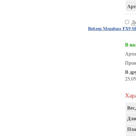
Арт
Д
Воблер Megabass FX9 
В на
Арти
Прои
В др
25,05
Хара
Вес,
Дли
Пла