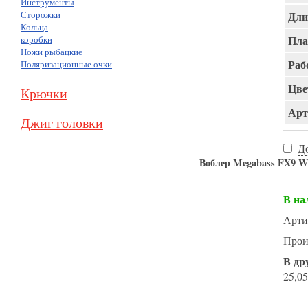
Инструменты
Сторожки
Дли
Кольца
Пла
коробки
Ножи рыбацкие
Раб
Поляризационные очки
Цве
Крючки
Арт
Джиг головки
Д
Воблер Megabass FX9 
В на
Арти
Прои
В др
25,05