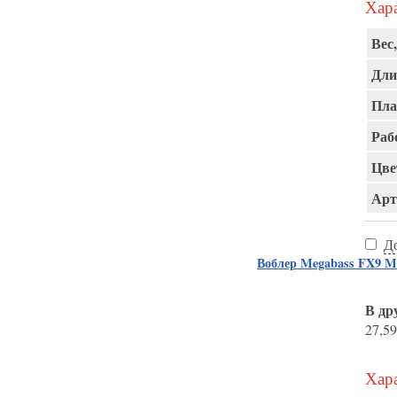
Хара
Вес,
Дли
Пла
Раб
Цве
Арт
Д
Воблер Megabass FX9 
В др
27,59
Хара