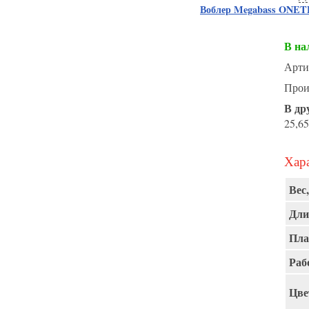
Воблер Megabass ONE
В на
Арти
Прои
В др
25,65
Хара
Вес,
Дли
Пла
Раб
Цве