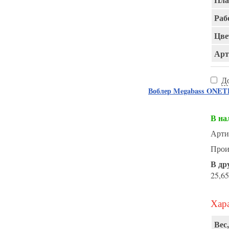
Раб
Цве
Арт
Д
Воблер Megabass ONE
В на
Арти
Прои
В др
25,65
Хара
Вес,