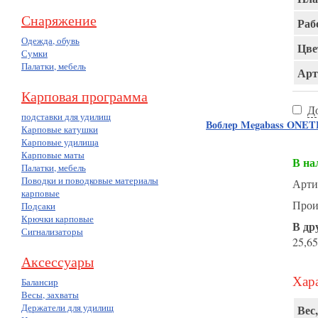
Снаряжение
Раб
Одежда, обувь
Цве
Сумки
Палатки, мебель
Арт
Карповая программа
Д
подставки для удилищ
Воблер Megabass ONE
Карповые катушки
Карповые удилища
Карповые маты
В на
Палатки, мебель
Поводки и поводковые материалы
Арти
карповые
Прои
Подсаки
Крючки карповые
В др
Сигнализаторы
25,65
Аксессуары
Хара
Балансир
Весы, захваты
Держатели для удилищ
Вес,