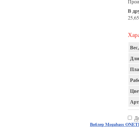
Прои
В др
25,65
Хара
Вес,
Дли
Пла
Раб
Цве
Арт
Д
Воблер Megabass ONE