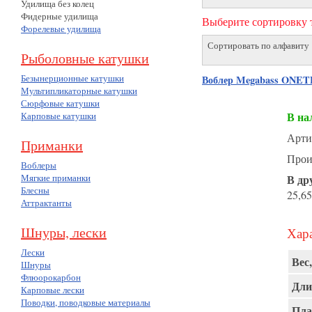
Удилища без колец
Фидерные удилища
Выберите сортировку т
Форелевые удилища
Сортировать по алфавиту
Рыболовные катушки
Безынерционные катушки
Воблер Megabass ONE
Мультипликаторные катушки
Сюрфовые катушки
В на
Карповые катушки
Арти
Приманки
Прои
Воблеры
Мягкие приманки
В др
Блесны
25,65
Аттрактанты
Шнуры, лески
Хара
Лески
Вес,
Шнуры
Флюорокарбон
Дли
Карповые лески
Поводки, поводковые материалы
Пла