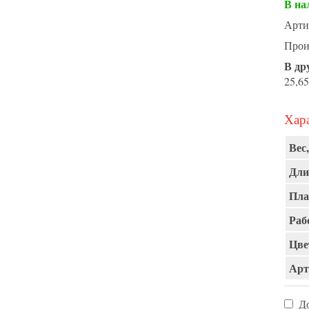
В на
Арти
Прои
В др
25,65
Хара
Вес,
Дли
Пла
Раб
Цве
Арт
Д