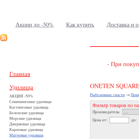
Акции до -50%
Как купить
Доставка и о
- При покуп
Главная
ONETEN SQUARE
Удилища
Рыболовные снасти
→
При
АКЦИЯ -50%
Спиннинговые удилища
Фильтр товаров по п
Кастинговые удилища
Производитель:
Болонские удилища
Морские удилища
Цена от:
до:
Джерковые удилища
Карповые удилища
Матчевые удилища