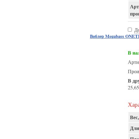
Арт
про
Д
Воблер Megabass ONET
В на
Арти
Прои
В др
25,65
Хара
Вес,
Дли
Пла