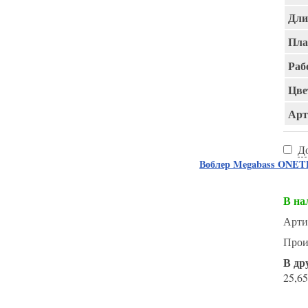
Дли
Пла
Раб
Цве
Арт
Д
Воблер Megabass ONE
В на
Арти
Прои
В др
25,65