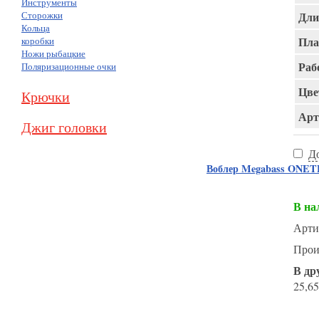
Инструменты
Сторожки
Дли
Кольца
Пла
коробки
Ножи рыбацкие
Раб
Поляризационные очки
Цве
Крючки
Арт
Джиг головки
Д
Воблер Megabass ONE
В на
Арти
Прои
В др
25,65