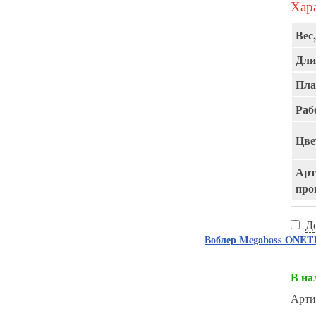
Хара
Вес,
Дли
Пла
Раб
Цве
Арт
про
Д
Воблер Megabass ON
В на
Арти