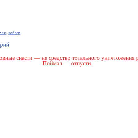
bass
,
воблер
арий
вные снасти — не средство тотального уничтожения 
Поймал — отпусти.