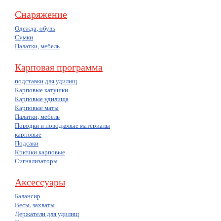
Снаряжение
Одежда, обувь
Сумки
Палатки, мебель
Карповая программа
подставки для удилищ
Карповые катушки
Карповые удилища
Карповые маты
Палатки, мебель
Поводки и поводковые материалы
карповые
Подсаки
Крючки карповые
Сигнализаторы
Аксессуары
Балансир
Весы, захваты
Держатели для удилищ