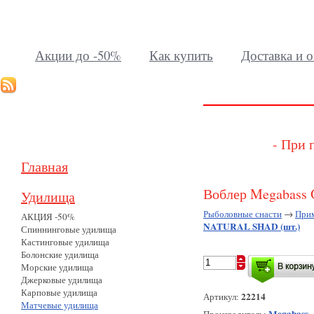
Акции до -50%
Как купить
Доставка и о
- При 
Главная
Воблер Megabas
Удилища
Рыболовные снасти
→
При
АКЦИЯ -50%
NATURAL SHAD (шт.)
Спиннинговые удилища
Кастинговые удилища
Болонские удилища
Морские удилища
Джерковые удилища
Карповые удилища
22214
Артикул:
Матчевые удилища