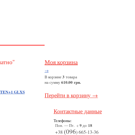
латно"
Моя корзина
→
3
В корзине
товара
610.00 грн.
на сумму
ETEN+1 GLXS
Перейти в корзину →
Контактные данные
Телефоны:
9
18
Пон. — Пт. с
до
(096
+38
) 665-13-36