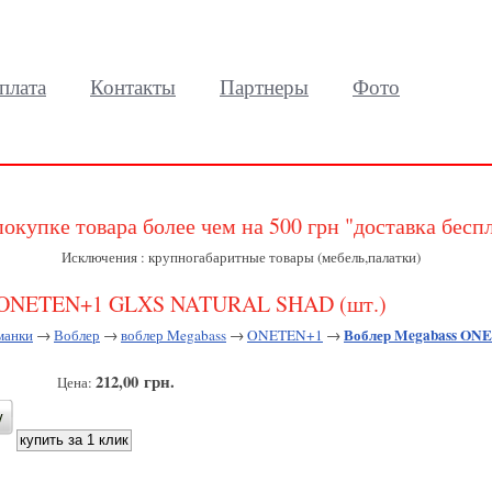
плата
Контакты
Партнеры
Фото
покупке товара более чем на 500 грн "доставка бесп
Исключения : крупногабаритные товары (мебель,палатки)
s ONETEN+1 GLXS NATURAL SHAD (шт.)
Воблер Megabass ON
манки
→
Воблер
→
воблер Megabass
→
ONETEN+1
→
212,00 грн.
Цена: