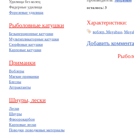
Megabass
Производитель:
Удилища без колец
Фидерные удилища
осталось: 3
Форелевые удилища
Характеристики:
Рыболовные катушки
воблер. Megabass
,
Mega
Безынерционные катушки
Мультипликаторные катушки
Добавить коммент
Сюрфовые катушки
Карповые катушки
Рыболо
Приманки
Воблеры
Мягкие приманки
Блесны
Аттрактанты
Шнуры, лески
Лески
Шнуры
Флюорокарбон
Карповые лески
Поводки, поводковые материалы