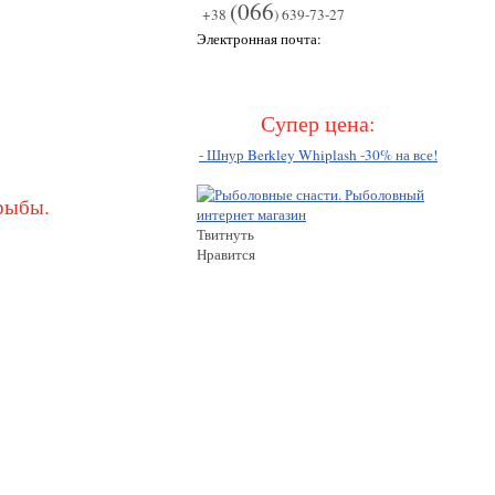
(066
+38
) 639-73-27
Электронная почта:
Супер цена:
- Шнур Berkley Whiplash -30% на все!
рыбы.
Твитнуть
Нравится