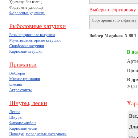
Удилища без колец
Фидерные удилища
Выберите сортировку т
Форелевые удилища
Сортировать по алфавиту
Рыболовные катушки
Безынерционные катушки
Воблер Megabass X-80
Мультипликаторные катушки
Сюрфовые катушки
В на
Карповые катушки
Арти
Приманки
Прои
Воблеры
Мягкие приманки
В др
Блесны
20,21
Аттрактанты
Шнуры, лески
Хара
Лески
Вес,
Шнуры
Флюорокарбон
Дли
Карповые лески
Поводки, поводковые материалы
Пла