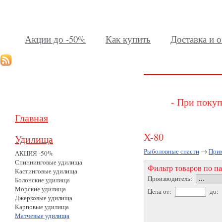
Акции до -50%
Как купить
Доставка и о
- При покуп
Главная
X-80
Удилища
Рыболовные снасти
→
При
АКЦИЯ -50%
Спиннинговые удилища
Фильтр товаров по п
Кастинговые удилища
Производитель:
Болонские удилища
Морские удилища
Цена от:
до:
Джерковые удилища
Карповые удилища
Матчевые удилища