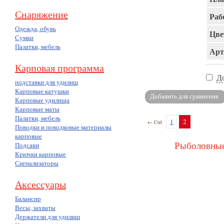
Снаряжение
Раб
Одежда, обувь
Цве
Сумки
Палатки, мебель
Арт
Карповая программа
Д
подставки для удилищ
Карповые катушки
Карповые удилища
Карповые маты
Палатки, мебель
1
2
← Ctrl
Поводки и поводковые материалы
карповые
Рыболовные
Подсаки
Крючки карповые
Сигнализаторы
Аксессуары
Балансир
Весы, захваты
Держатели для удилищ