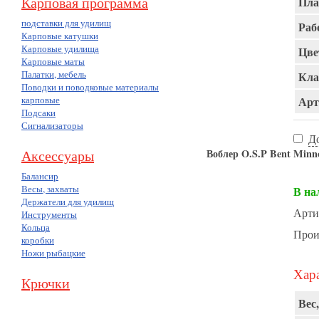
Карповая программа
Пла
подставки для удилищ
Раб
Карповые катушки
Карповые удилища
Цве
Карповые маты
Палатки, мебель
Кла
Поводки и поводковые материалы
карповые
Арт
Подсаки
Сигнализаторы
Д
Аксессуары
Воблер O.S.P Bent Minn
Балансир
Весы, захваты
В на
Держатели для удилищ
Арти
Инструменты
Кольца
Прои
коробки
Ножи рыбацкие
Хара
Крючки
Вес,