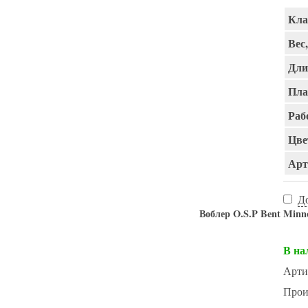
Кла
Вес,
Дли
Пла
Раб
Цве
Арт
Д
Воблер O.S.P Bent Minn
В на
Арти
Прои