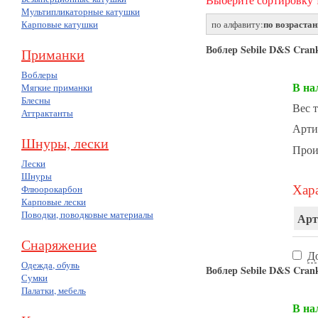
Мультипликаторные катушки
по возраста
Карповые катушки
по алфавиту:
Воблер Sebile D&S Cran
Приманки
Воблеры
В на
Мягкие приманки
Блесны
Вес т
Аттрактанты
Арти
Шнуры, лески
Прои
Лески
Шнуры
Хара
Флюорокарбон
Карповые лески
Поводки, поводковые материалы
Арт
Снаряжение
Д
Одежда, обувь
Воблер Sebile D&S Cran
Сумки
Палатки, мебель
В на