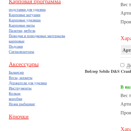
Карповая программа
Вес т
подставки для удилищ
Арти
Карповые катушки
Карповые удилища
Прои
Карповые маты
Палатки, мебель
Поводки и поводковые материалы
Хара
карповые
Подсаки
Арт
Сигнализаторы
Аксессуары
Д
Воблер Sebile D&S Cran
Балансир
Весы, захваты
Держатели для удилищ
В на
Инструменты
Кольца
Вес т
коробки
Арти
Ножи рыбацкие
Прои
Крючки
Хара