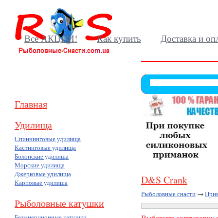
Все АКЦИИ!
Как купить
Доставка и оп
Главная
Удилища
Спиннинговые удилища
Кастинговые удилища
Болонские удилища
Морские удилища
Джерковые удилища
D&S Crank
Карповые удилища
Рыболовные снасти
→
При
Рыболовные катушки
Безынерционные катушки
Выберите сортировку т