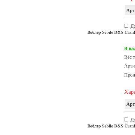
Арт
Д
Воблер Sebile D&S Cran
В на
Вес т
Арти
Прои
Хара
Арт
Д
Воблер Sebile D&S Cran