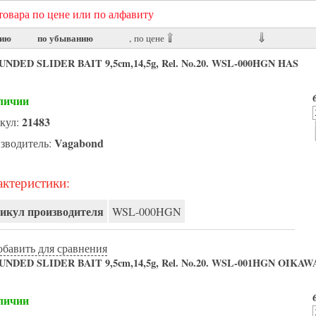
овара по цене или по алфавиту
нию
по убыванию
, по цене
DED SLIDER BAIT 9,5cm,14,5g, Rel. No.20. WSL-000HGN HAS
личии
21483
кул:
Vagabond
зводитель:
ктеристики:
икул производителя
WSL-000HGN
обавить для сравнения
DED SLIDER BAIT 9,5cm,14,5g, Rel. No.20. WSL-001HGN OIKAW
личии