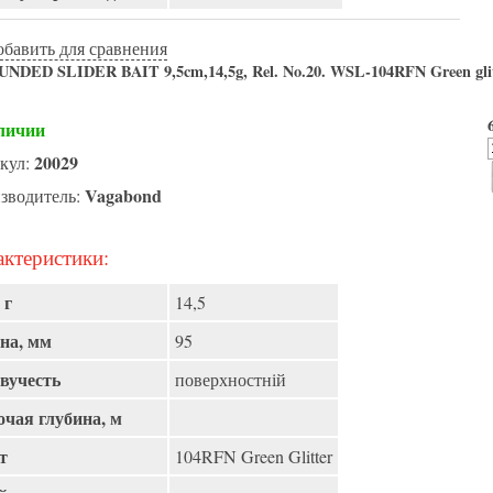
обавить для сравнения
ED SLIDER BAIT 9,5cm,14,5g, Rel. No.20. WSL-104RFN Green glit
личии
20029
кул:
Vagabond
зводитель:
ктеристики:
 г
14,5
на, мм
95
вучесть
поверхностній
очая глубина, м
т
104RFN Green Glitter