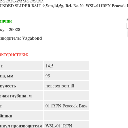
ED SLIDER BAIT 9,5cm,14,5g, Rel. No.20. WSL-011RFN Peacock 
личии
20028
кул:
Vagabond
зводитель:
ктеристики:
 г
14,5
на, мм
95
вучесть
поверхностній
очая глубина, м
т
011RFN Peacock Bass
йники
икул производителя
WSL-011RFN