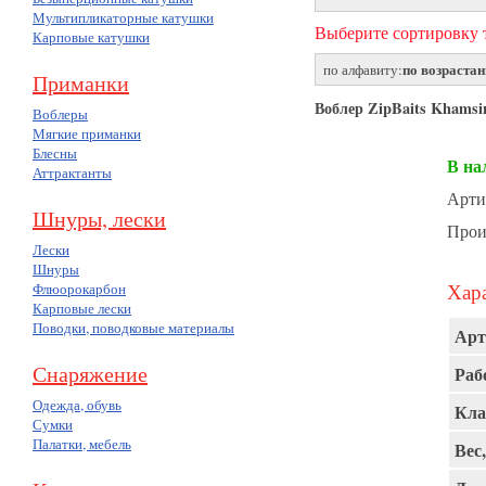
Мультипликаторные катушки
Выберите сортировку т
Карповые катушки
по возраста
по алфавиту:
Приманки
Воблер ZipBaits Khamsi
Воблеры
Мягкие приманки
Блесны
В на
Аттрактанты
Арти
Шнуры, лески
Прои
Лески
Шнуры
Хара
Флюорокарбон
Карповые лески
Поводки, поводковые материалы
Арт
Снаряжение
Раб
Одежда, обувь
Кла
Сумки
Палатки, мебель
Вес,