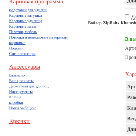
Карповая программа
Дли
подставки для удилищ
Карповые катушки
Д
Карповые удилища
Воблер ZipBaits Khamsin
Карповые маты
Палатки, мебель
Поводки и поводковые материалы
В на
карповые
Арти
Подсаки
Сигнализаторы
Прои
Аксессуары
Хара
Балансир
Весы, захваты
Арт
Держатели для удилищ
Инструменты
Раб
Кольца
коробки
Кла
Ножи рыбацкие
Вес,
Крючки
Дли