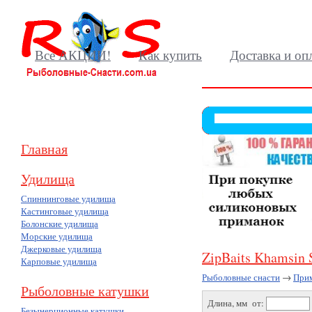
Все АКЦИИ!
Как купить
Доставка и оп
Главная
Удилища
Спиннинговые удилища
Кастинговые удилища
Болонские удилища
Морские удилища
Джерковые удилища
ZipBaits Khamsin
Карповые удилища
Рыболовные снасти
→
При
Рыболовные катушки
Длина, мм от:
Безынерционные катушки