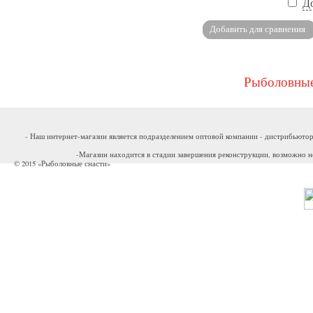
Д
Рыболовные
- Наш интернет-магазин является подразделением оптовой компании - дистрибьютор
-Магазин находится в стадии завершения реконструкции, возможно н
© 2015 «Рыболовные снасти»