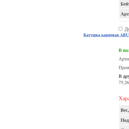
Бей
Арт
Д
Катушка карповая AB
В на
Арти
Прои
В др
75,26
Хара
Вес,
Под