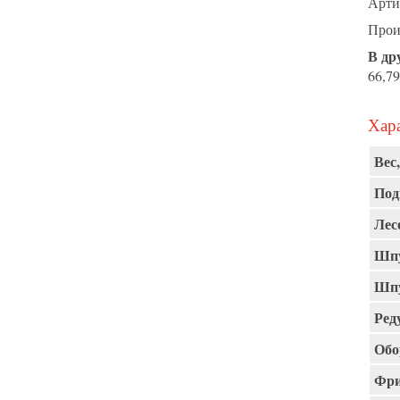
Арти
Прои
В др
66,79
Хара
Вес,
Под
Лес
Шпу
Шпу
Ред
Обо
Фри