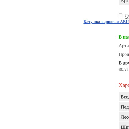
Арт
Д
Катушка карповая AB
В на
Арти
Прои
В др
80,71
Хара
Вес,
Под
Лес
Шпу