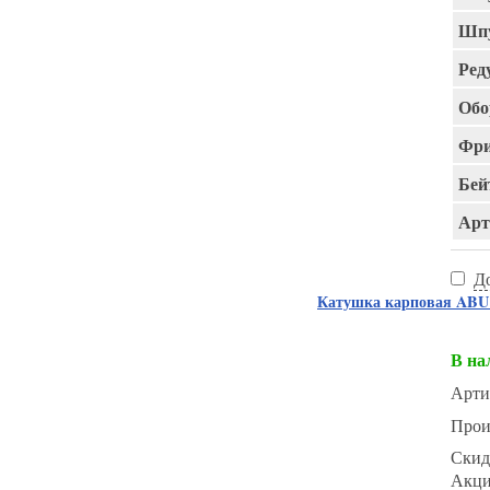
Шпу
Ред
Обо
Фри
Бей
Арт
Д
Катушка карповая AB
В на
Арти
Прои
Скид
Акц