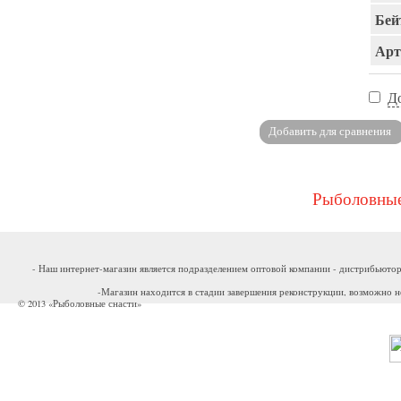
Бей
Арт
Д
Рыболовные
- Наш интернет-магазин является подразделением оптовой компании - дистрибьютор
-Магазин находится в стадии завершения реконструкции, возможно н
© 2013 «Рыболовные снасти»