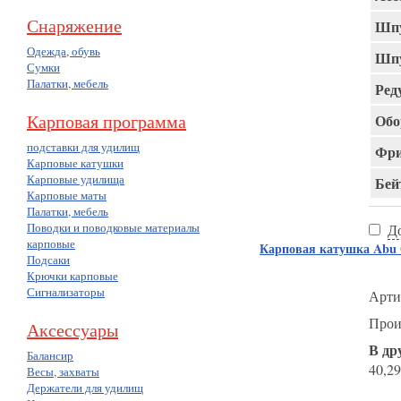
Снаряжение
Шпу
Одежда, обувь
Шпу
Сумки
Палатки, мебель
Ред
Карповая программа
Обо
подставки для удилищ
Фри
Карповые катушки
Карповые удилища
Бей
Карповые маты
Палатки, мебель
Поводки и поводковые материалы
Д
карповые
Карповая катушка Abu
Подсаки
Крючки карповые
Сигнализаторы
Арти
Прои
Аксессуары
В др
Балансир
40,29
Весы, захваты
Держатели для удилищ