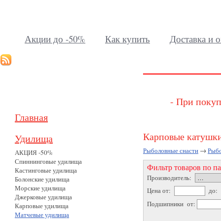
Акции до -50%
Как купить
Доставка и о
- При покуп
Главная
Карповые катушки
Удилища
Рыболовные снасти
→
Рыб
АКЦИЯ -50%
Спиннинговые удилища
Фильтр товаров по п
Кастинговые удилища
Производитель:
Болонские удилища
Морские удилища
Цена от:
до:
Джерковые удилища
Подшипники от:
Карповые удилища
Матчевые удилища