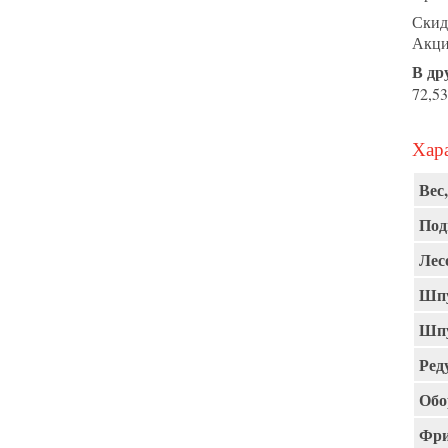
Скид
Акц
В др
72,53
Хара
Вес,
Под
Лес
Шпу
Шпу
Ред
Обо
Фри