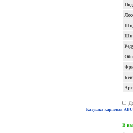
Под
Лес
Шпу
Шпу
Ред
Обо
Фри
Бей
Арт
Д
Катушка карповая AB
В на