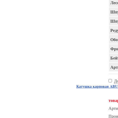
Лес
Шпу
Шпу
Ред
Обо
Фри
Бей
Арт
Д
Катушка карповая AB
това
Арти
Прои