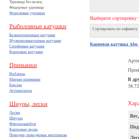
Удилища без колец
Фидерные удилища
Форелевые удилища
Выберите сортировку т
Рыболовные катушки
Сортировать по алфавиту
Безынерционные катушки
Мультипликаторные катушки
Карповая катушка Abu
Сюрфовые катушки
Карповые катушки
Арти
Приманки
Прои
Воблеры
В др
Мягкие приманки
Блесны
38,72
Аттрактанты
Хара
Шнуры, лески
Лески
Вес,
Шнуры
Флюорокарбон
Под
Карповые лески
Поводки, поводковые материалы
Лес