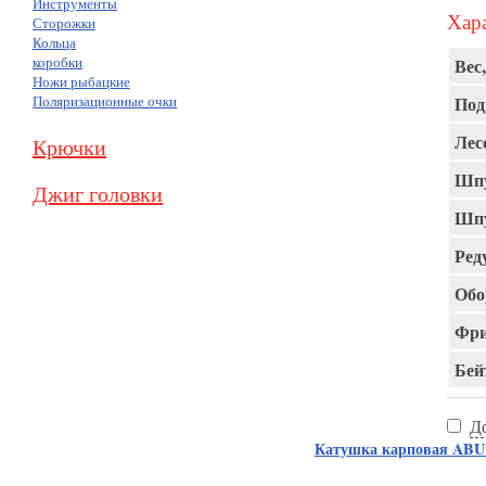
Инструменты
Хара
Сторожки
Кольца
коробки
Вес,
Ножи рыбацкие
Поляризационные очки
Под
Лес
Крючки
Шпу
Джиг головки
Шпу
Ред
Обо
Фри
Бей
Д
Катушка карповая AB