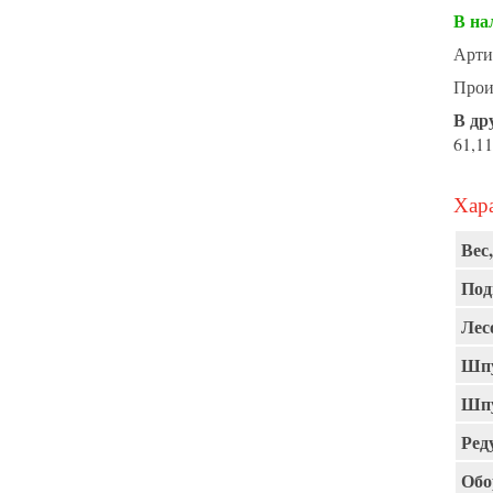
В на
Арти
Прои
В др
61,11
Хара
Вес,
Под
Лес
Шпу
Шпу
Ред
Обо