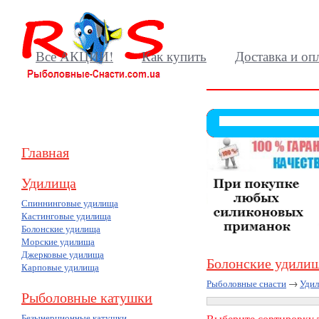
Все АКЦИИ!
Как купить
Доставка и оп
Главная
Удилища
Спиннинговые удилища
Кастинговые удилища
Болонские удилища
Морские удилища
Джерковые удилища
Болонские удили
Карповые удилища
Рыболовные снасти
→
Уди
Рыболовные катушки
Безынерционные катушки
Выберите сортировку т