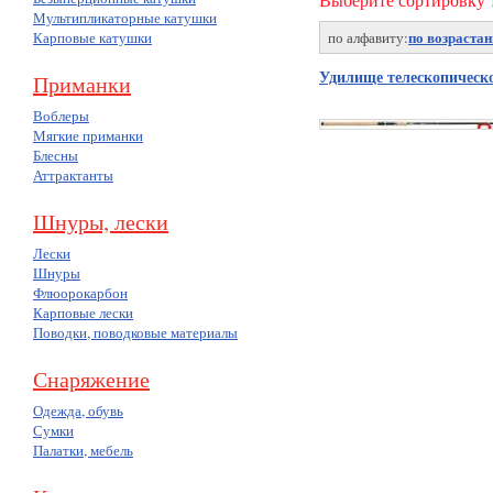
Мультипликаторные катушки
по возраста
Карповые катушки
по алфавиту:
Удилище телескопическо
Приманки
Воблеры
Мягкие приманки
Блесны
Аттрактанты
Шнуры, лески
Лески
Шнуры
Флюорокарбон
Карповые лески
Поводки, поводковые материалы
Снаряжение
Одежда, обувь
Сумки
Палатки, мебель