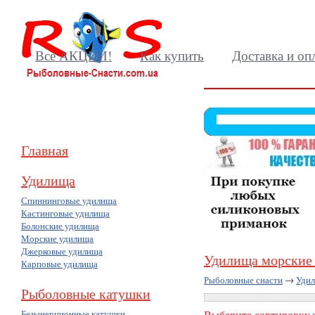
Все АКЦИИ!
Как купить
Доставка и оп
Главная
Удилища
Спиннинговые удилища
Кастинговые удилища
Болонские удилища
Морские удилища
Джерковые удилища
Удилища морские 
Карповые удилища
Рыболовные снасти
→
Уди
Рыболовные катушки
Безынерционные катушки
Выберите сортировку т