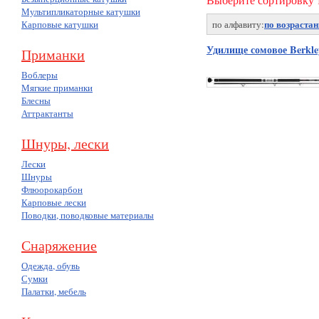
Мультипликаторные катушки
по возраста
Карповые катушки
по алфавиту:
Удилище сомовое Berkl
Приманки
Воблеры
Мягкие приманки
Блесны
Аттрактанты
Шнуры, лески
Лески
Шнуры
Флюорокарбон
Карповые лески
Поводки, поводковые материалы
Снаряжение
Одежда, обувь
Сумки
Палатки, мебель