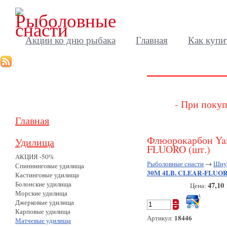
Акции ко дню рыбака
Главная
Как купи
- При покуп
Главная
Флюорокарбон Y
Удилища
FLUORO (шт.)
АКЦИЯ -50%
Рыболовные снасти
→
Шнур
Спиннинговые удилища
30M 4LB. CLEAR-FLUORO
Кастинговые удилища
Болонские удилища
47,10
Цена:
Морские удилища
Джерковые удилища
Карповые удилища
18446
Артикул:
Матчевые удилища