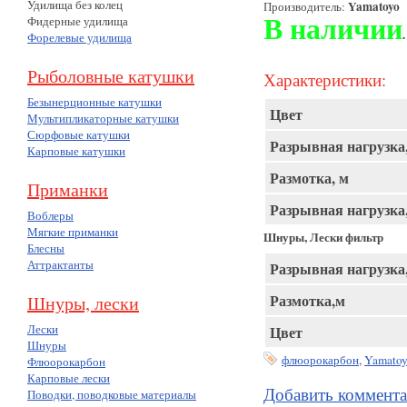
Удилища без колец
Yamatoyo
Производитель:
Фидерные удилища
В наличии
.
Форелевые удилища
Рыболовные катушки
Характеристики:
Безынерционные катушки
Цвет
Мультипликаторные катушки
Сюрфовые катушки
Разрывная нагрузка,
Карповые катушки
Размотка, м
Приманки
Разрывная нагрузка,
Воблеры
Мягкие приманки
Шнуры, Лески фильтр
Блесны
Аттрактанты
Разрывная нагрузка
Размотка,м
Шнуры, лески
Лески
Цвет
Шнуры
флюорокарбон
,
Yamato
Флюорокарбон
Карповые лески
Добавить коммент
Поводки, поводковые материалы