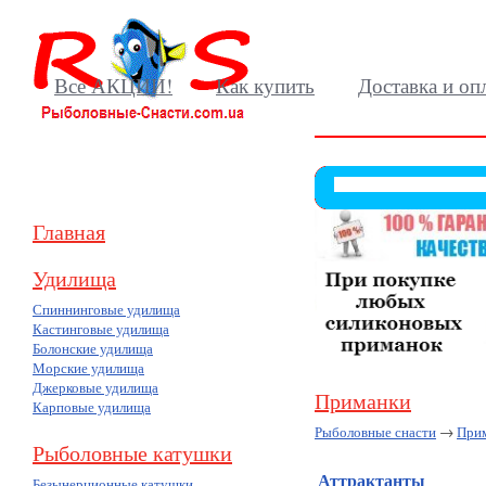
Все АКЦИИ!
Как купить
Доставка и оп
Главная
Удилища
Спиннинговые удилища
Кастинговые удилища
Болонские удилища
Морские удилища
Джерковые удилища
Приманки
Карповые удилища
Рыболовные снасти
→
При
Рыболовные катушки
Аттрактанты
(11)
Безынерционные катушки