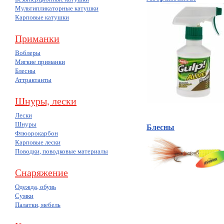
Мультипликаторные катушки
Карповые катушки
Приманки
Воблеры
Мягкие приманки
Блесны
Аттрактанты
Шнуры, лески
Лески
Шнуры
Блесны
(178)
Флюорокарбон
Карповые лески
Поводки, поводковые материалы
Снаряжение
Одежда, обувь
Сумки
Палатки, мебель