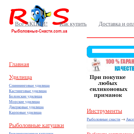
Все АКЦИИ!
Как купить
Доставка и оп
Главная
Удилища
Спиннинговые удилища
Кастинговые удилища
Болонские удилища
Морские удилища
Джерковые удилища
Инструменты
Карповые удилища
Рыболовные снасти
→
Акс
Рыболовные катушки
Безынерционные катушки
Выберите сортировку т