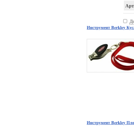
Арт
Д
Инструмент Berkley К
Инструмент Berkley П