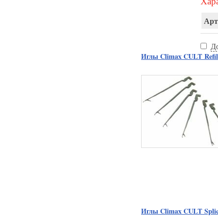
Хара
Арт
Д
Иглы Climax CULT Refill
Иглы Climax CULT Splic