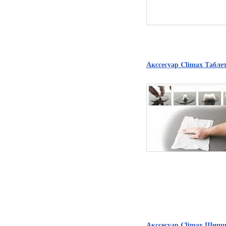
Акссесуар Climax Табле
Акссесуар Climax Щипцы