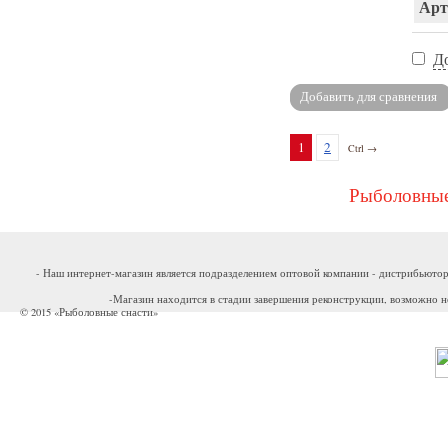
Арт
Д
1
2
Ctrl →
Рыболовные
- Наш интернет-магазин является подразделением оптовой компании - дистрибьютор
-Магазин находится в стадии завершения реконструкции, возможно н
© 2015 «Рыболовные снасти»