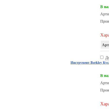
В на
Арти
Прои
Хара
Арт
Д
Инструмент Berkley 
В на
Арти
Прои
Хара