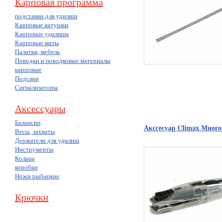
Карповая программа
подставки для удилищ
Карповые катушки
Карповые удилища
Карповые маты
Палатки, мебель
Поводки и поводковые материалы
карповые
Подсаки
Сигнализаторы
Аксессуары
Балансир
Акссесуар Climax Мног
Весы, захваты
Держатели для удилищ
Инструменты
Кольца
коробки
Ножи рыбацкие
Крючки