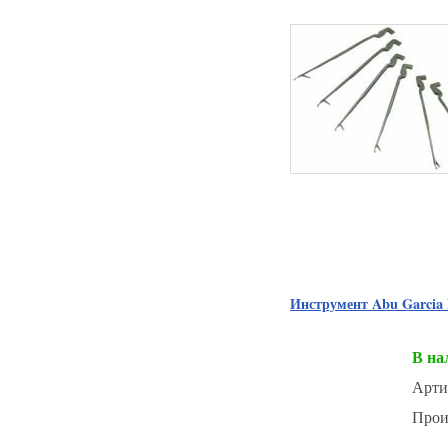
Инструмент Abu Garci
В на
Арти
Прои