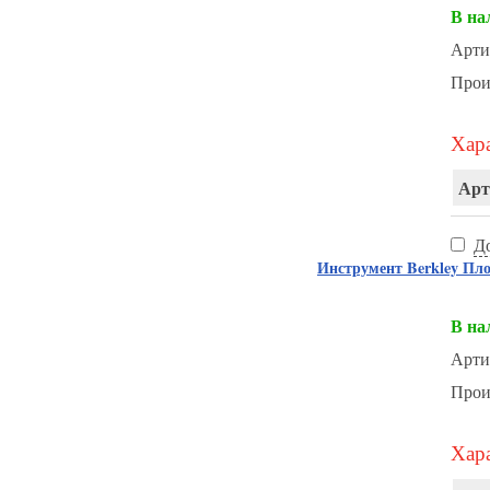
В на
Арти
Прои
Хара
Арт
Д
Инструмент Berkley Пл
В на
Арти
Прои
Хара