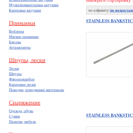
Мультипликаторные катушки
по возраста
Карповые катушки
по алфавиту:
STAINLESS BANKSTIC
Приманки
Воблеры
Мягкие приманки
Блесны
Аттрактанты
Шнуры, лески
Лески
Шнуры
Флюорокарбон
Карповые лески
Поводки, поводковые материалы
Снаряжение
Одежда, обувь
STAINLESS BANKSTIC
Сумки
Палатки, мебель