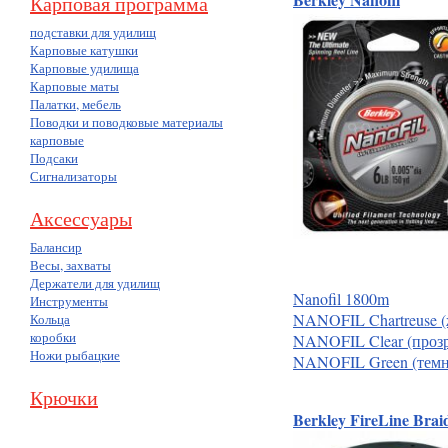
Карповая программа
подставки для удилищ
Карповые катушки
Карповые удилища
Карповые маты
Палатки, мебель
Поводки и поводковые материалы
карповые
Подсаки
Сигнализаторы
Аксессуары
Балансир
Весы, захваты
Держатели для удилищ
Nanofil 1800m
Инструменты
NANOFIL Chartreuse 
Кольца
коробки
NANOFIL Clear (проз
Ножи рыбацкие
NANOFIL Green (темн
Крючки
Berkley FireLine Braid