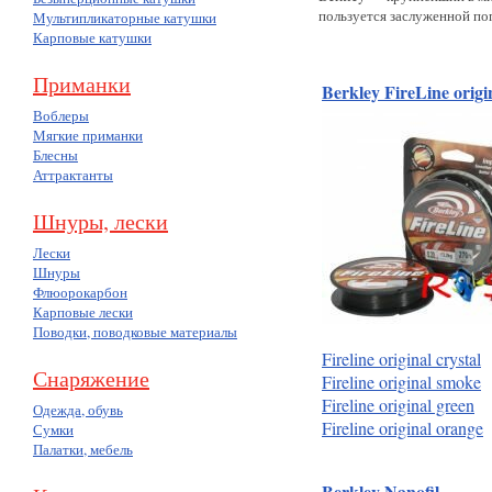
пользуется заслуженной по
Мультипликаторные катушки
Карповые катушки
Приманки
Berkley FireLine ori
Воблеры
Мягкие приманки
Блесны
Аттрактанты
Шнуры, лески
Лески
Шнуры
Флюорокарбон
Карповые лески
Поводки, поводковые материалы
Fireline original crystal
Снаряжение
Fireline original smoke
Fireline original green
Одежда, обувь
Fireline original orange
Сумки
Палатки, мебель
Berkley Nanofil
(55)