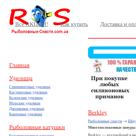
Все АКЦИИ!
Как купить
Доставка и оп
Главная
Удилища
Спиннинговые удилища
Кастинговые удилища
Болонские удилища
Морские удилища
Джерковые удилища
Berkley
Карповые удилища
Рыболовные снасти
→
Шнур
Рыболовные катушки
Многоволоконные шнуры 
Berkley — крупнейший в м
Безынерционные катушки