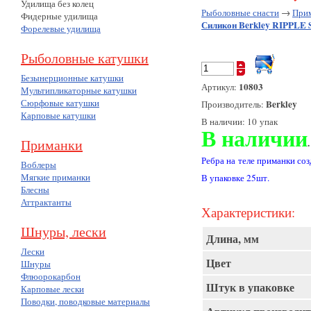
Удилища без колец
Рыболовные снасти
→
При
Фидерные удилища
Силикон Berkley RIPPLE S
Форелевые удилища
Рыболовные катушки
Безынерционные катушки
10803
Артикул:
Мультипликаторные катушки
Сюрфовые катушки
Berkley
Производитель:
Карповые катушки
В наличии: 10 упак
В наличии
Приманки
.
Ребра на теле приманки со
Воблеры
Мягкие приманки
В упаковке 25шт.
Блесны
Аттрактанты
Характеристики:
Шнуры, лески
Длина, мм
Лески
Цвет
Шнуры
Флюорокарбон
Штук в упаковке
Карповые лески
Поводки, поводковые материалы