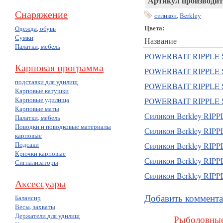
Артикул производит
Снаряжение
силикон
,
Berkley
Цвета:
Одежда, обувь
Сумки
Название
Палатки, мебель
POWERBAIT RIPPLE S
Карповая программа
POWERBAIT RIPPLE 
подставки для удилищ
POWERBAIT RIPPLE S
Карповые катушки
Карповые удилища
POWERBAIT RIPPLE S
Карповые маты
Силикон Berkley RIPP
Палатки, мебель
Поводки и поводковые материалы
Силикон Berkley RIP
карповые
Подсаки
Силикон Berkley RIPP
Крючки карповые
Силикон Berkley RIPP
Сигнализаторы
Силикон Berkley RIPPL
Аксессуары
Добавить коммент
Балансир
Весы, захваты
Держатели для удилищ
Рыболовные