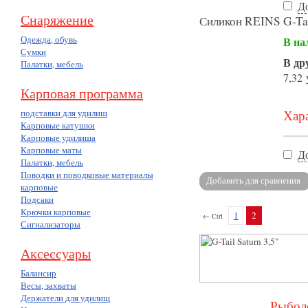
Д
Снаряжение
Силикон REINS G-Tail
Одежда, обувь
В на
Сумки
В др
Палатки, мебель
7,32 
Карповая программа
подставки для удилищ
Хара
Карповые катушки
Карповые удилища
Карповые маты
Д
Палатки, мебель
Поводки и поводковые материалы
карповые
Подсаки
Крючки карповые
1
2
← Ctrl
Сигнализаторы
Аксессуары
Балансир
Весы, захваты
Держатели для удилищ
Рыболо