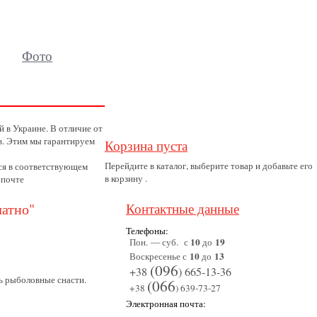
Фото
 в Украине. В отличие от
в. Этим мы гарантируем
Корзина пуста
Перейдите в каталог, выберите товар и добавьте его
тся в соответствующем
в корзину .
 почте
латно"
Контактные данные
Телефоны:
10
19
Пон. — суб. с
до
10
13
Воскресенье с
до
(096
+38
) 665-13-36
ь рыболовные снасти.
(066
+38
) 639-73-27
Электронная почта: