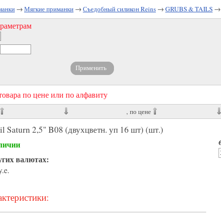
манки
→
Мягкие приманки
→
Съедобный силикон Reins
→
GRUBS & TAILS
→
араметрам
овара по цене или по алфавиту
, по цене
 Saturn 2,5" B08 (двухцветн. уп 16 шт) (шт.)
личии
угих валютах:
y.e.
ктеристики: