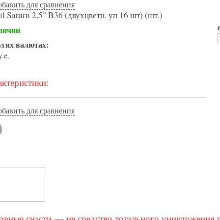
обавить для сравнения
 Saturn 2,5" B36 (двухцветн. уп 16 шт) (шт.)
личии
угих валютах:
y.e.
ктеристики:
обавить для сравнения
вные снасти — не средство тотального уничтожения 