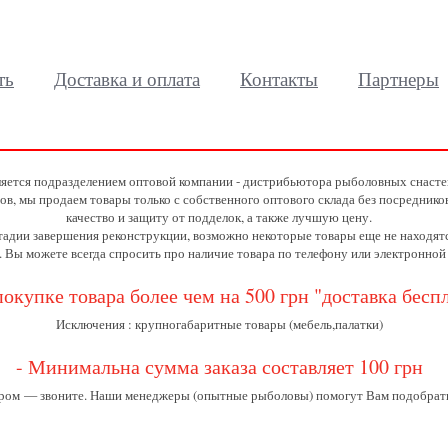
ть
Доставка и оплата
Контакты
Партнеры
ляется подразделением оптовой компании - дистрибьютора рыболовных снастей
ов, мы продаем товары только с собственного оптового склада без посреднико
качество и защиту от подделок, а также лучшую цену.
стадии завершения реконструкции, возможно некоторые товары еще не находя
. Вы можете всегда спросить про наличие товара по телефону или электронной
покупке товара более чем на 500 грн "доставка бесп
Исключения : крупногабаритные товары (мебель,палатки)
- Минимальна сумма заказа составляет 100 грн
ором — звоните. Наши менеджеры (опытные рыболовы) помогут Вам подобрат