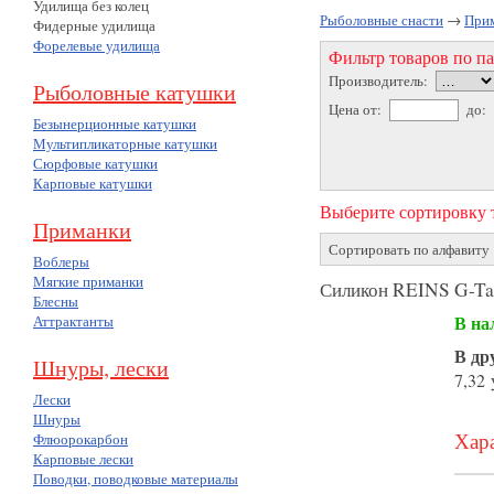
Удилища без колец
Рыболовные снасти
→
При
Фидерные удилища
Форелевые удилища
Фильтр товаров по п
Производитель:
Рыболовные катушки
Цена от:
до:
Безынерционные катушки
Мультипликаторные катушки
Сюрфовые катушки
Карповые катушки
Выберите сортировку т
Приманки
Сортировать по алфавиту
Воблеры
Мягкие приманки
Силикон REINS G-Tail
Блесны
В на
Аттрактанты
В др
Шнуры, лески
7,32 
Лески
Шнуры
Хара
Флюорокарбон
Карповые лески
Поводки, поводковые материалы