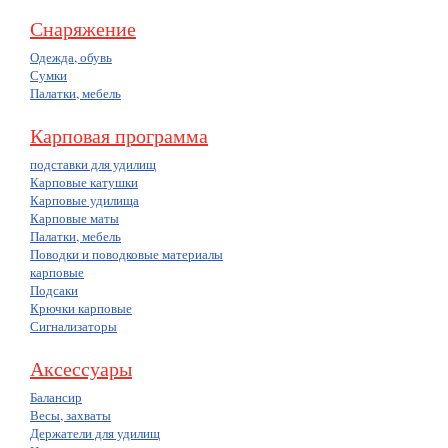
Снаряжение
Одежда, обувь
Сумки
Палатки, мебель
Карповая программа
подставки для удилищ
Карповые катушки
Карповые удилища
Карповые маты
Палатки, мебель
Поводки и поводковые материалы
карповые
Подсаки
Крючки карповые
Сигнализаторы
Аксессуары
Балансир
Весы, захваты
Держатели для удилищ