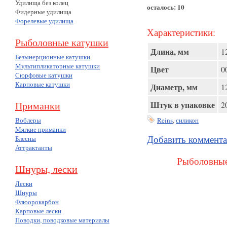
Удилища без колец
осталось: 10
Фидерные удилища
Форелевые удилища
Характеристики:
Рыболовные катушки
Длина, мм
1
Безынерционные катушки
Мультипликаторные катушки
Цвет
0
Сюрфовые катушки
Карповые катушки
Диаметр, мм
1
Приманки
Штук в упаковке
2
Воблеры
Reins
,
силикон
Мягкие приманки
Добавить коммент
Блесны
Аттрактанты
Рыболовные
Шнуры, лески
Лески
Шнуры
Флюорокарбон
Карповые лески
Поводки, поводковые материалы