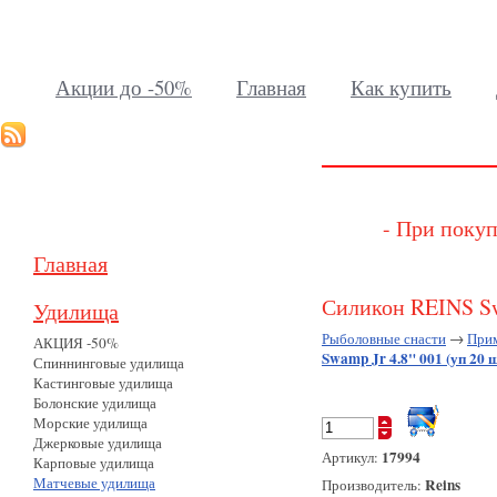
Акции до -50%
Главная
Как купить
- При покуп
Главная
Силикон REINS Swa
Удилища
Рыболовные снасти
→
При
АКЦИЯ -50%
Swamp Jr 4.8" 001 (уп 20 ш
Спиннинговые удилища
Кастинговые удилища
Болонские удилища
Морские удилища
Джерковые удилища
17994
Артикул:
Карповые удилища
Матчевые удилища
Reins
Производитель: