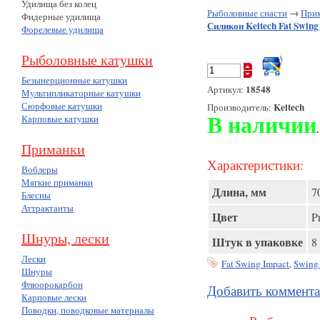
Удилища без колец
Рыболовные снасти
→
При
Фидерные удилища
Силикон Keitech Fat Swing 
Форелевые удилища
Рыболовные катушки
Безынерционные катушки
18548
Артикул:
Мультипликаторные катушки
Сюрфовые катушки
Keitech
Производитель:
Карповые катушки
В наличии
.
Приманки
Характеристики:
Воблеры
Мягкие приманки
Длина, мм
7
Блесны
Аттрактанты
Цвет
P
Шнуры, лески
Штук в упаковке
8
Лески
Fat Swing Impact
,
Swing
Шнуры
Флюорокарбон
Добавить коммент
Карповые лески
Поводки, поводковые материалы