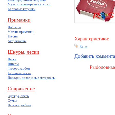
Мультипликаторные катушки
Карповые катушки
Приманки
Воблеры
Мягкие приманки
Блесны
Характеристики:
Аттрактанты
Reins
Шнуры, лески
Добавить коммент
Лески
Шнуры
Рыболовные
Флюорокарбон
Карповые лески
Поводки, поводковые материалы
Снаряжение
Одежда, обувь
Сумки
Палатки, мебель