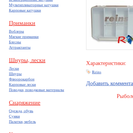
Мультипликаторные катушки
Карповые катушки
Приманки
Воблеры
Мягкие приманки
Блесны
Аттрактанты
Шнуры, лески
Характеристики:
Лески
Reins
Шнуры
Флюорокарбон
Добавить коммент
Карповые лески
Поводки, поводковые материалы
Рыболо
Снаряжение
Одежда, обувь
Сумки
Палатки, мебель