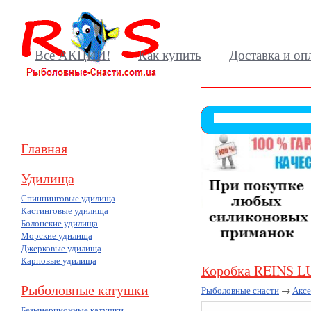
Все АКЦИИ!
Как купить
Доставка и оп
Главная
Удилища
Спиннинговые удилища
Кастинговые удилища
Болонские удилища
Морские удилища
Джерковые удилища
Карповые удилища
Коробка REINS LU
Рыболовные катушки
Рыболовные снасти
→
Акс
Безынерционные катушки