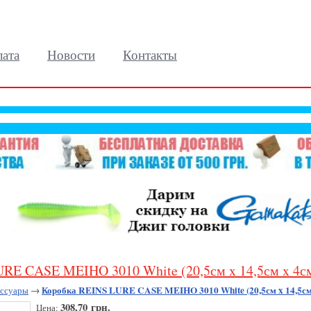
лата
Новости
Контакты
RE CASE MEIHO 3010 White (20,5см x 14,5см x 4с
Коробка REINS LURE CASE MEIHO 3010 White (20,5см x 14,5см
ессуары
→
308,70 грн.
Цена: