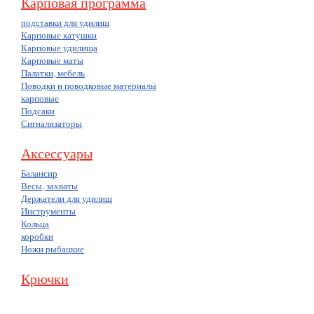
Карповая программа
подставки для удилищ
Карповые катушки
Карповые удилища
Карповые маты
Палатки, мебель
Поводки и поводковые материалы
карповые
Подсаки
Сигнализаторы
Аксессуары
Балансир
Весы, захваты
Держатели для удилищ
Инструменты
Кольца
коробки
Ножи рыбацкие
Крючки