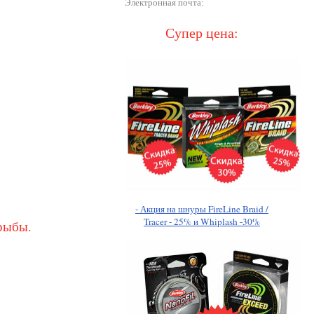
Электронная почта:
Супер цена:
- Акция на шнуры FireLine Braid /
Tracer - 25% и Whiplash -30%
рыбы.