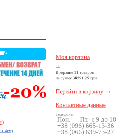
Моя корзина
→
11
В корзине
товаров
38591.25 грн.
на сумму
Перейти в корзину →
Контактные данные
Телефоны:
Пон. — Пт. с 9 до 18
м)
+38
(096
) 665-13-36
 x 4см)
+38
(066
) 639-73-27