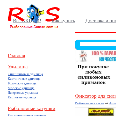
Все АКЦИИ!
Как купить
Доставка и оп
Главная
Удилища
Спиннинговые удилища
Кастинговые удилища
Болонские удилища
Морские удилища
Джерковые удилища
Фиксатор для сили
Карповые удилища
Рыболовные снасти
→
Акс
Рыболовные катушки
Безынерционные катушки