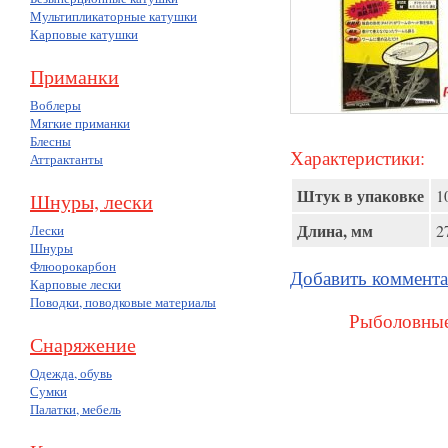
Мультипликаторные катушки
Карповые катушки
Приманки
Воблеры
Мягкие приманки
Блесны
Характеристики:
Аттрактанты
Штук в упаковке
1
Шнуры, лески
Длина, мм
2
Лески
Шнуры
Флюорокарбон
Добавить коммент
Карповые лески
Поводки, поводковые материалы
Рыболовные
Снаряжение
Одежда, обувь
Сумки
Палатки, мебель