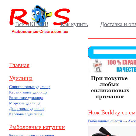
Все АКЦИИ!
Как купить
Доставка и оп
Главная
Удилища
Спиннинговые удилища
Кастинговые удилища
Болонские удилища
Морские удилища
Джерковые удилища
Нож Berkley со с
Карповые удилища
Рыболовные снасти
→
Акс
Рыболовные катушки
Безынерционные катушки