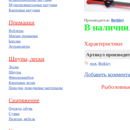
Мультипликаторные катушки
Карповые катушки
Berkley
Производитель:
Приманки
В наличии
.
Воблеры
Мягкие приманки
Блесны
Характеристики:
Аттрактанты
Артикул производит
Шнуры, лески
нож
,
Berkley
Лески
Шнуры
Добавить коммент
Флюорокарбон
Карповые лески
Рыболовные
Поводки, поводковые материалы
Снаряжение
Одежда, обувь
Сумки
Палатки, мебель