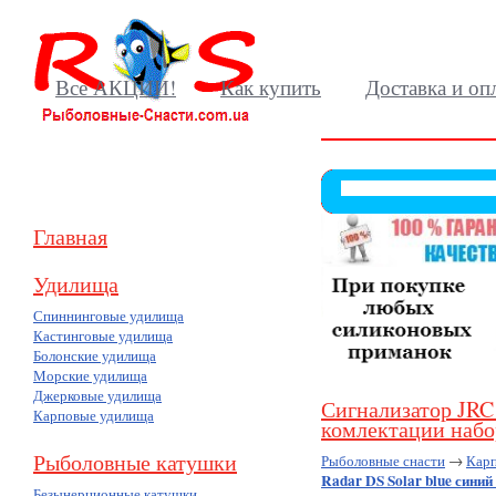
Все АКЦИИ!
Как купить
Доставка и оп
Главная
Удилища
Спиннинговые удилища
Кастинговые удилища
Болонские удилища
Морские удилища
Джерковые удилища
Сигнализатор JRC 
Карповые удилища
комлектации набо
Рыболовные катушки
Рыболовные снасти
→
Карп
Radar DS Solar blue синий
Безынерционные катушки