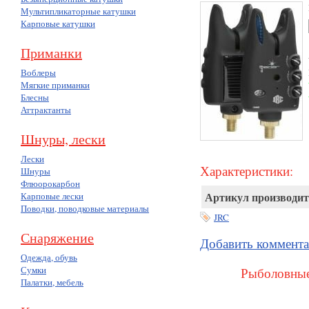
Мультипликаторные катушки
Карповые катушки
Приманки
Воблеры
Мягкие приманки
Блесны
Аттрактанты
Шнуры, лески
Лески
Характеристики:
Шнуры
Флюорокарбон
Артикул производит
Карповые лески
Поводки, поводковые материалы
JRC
Снаряжение
Добавить коммент
Одежда, обувь
Сумки
Рыболовные
Палатки, мебель