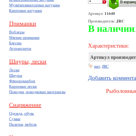
Мультипликаторные катушки
Карповые катушки
11640
Артикул:
JRC
Производитель:
Приманки
В наличии
.
Воблеры
Мягкие приманки
Блесны
Характеристики:
Аттрактанты
Артикул производит
Шнуры, лески
мат
,
JRC
Лески
Шнуры
Добавить коммент
Флюорокарбон
Карповые лески
Рыболовные
Поводки, поводковые материалы
Снаряжение
Одежда, обувь
Сумки
Палатки, мебель