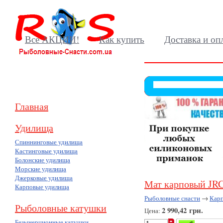
Все АКЦИИ!
Как купить
Доставка и оп
Главная
Удилища
Спиннинговые удилища
Кастинговые удилища
Болонские удилища
Морские удилища
Джерковые удилища
Мат карповый J
Карповые удилища
Рыболовные снасти
→
Карп
Рыболовные катушки
2 990,42 грн.
Цена:
Безынерционные катушки