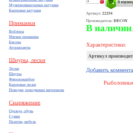
Мультипликаторные катушки
Карповые катушки
22254
Артикул:
DECOY
Производитель:
Приманки
В наличии
.
Воблеры
Мягкие приманки
Блесны
Характеристики:
Аттрактанты
Артикул производит
Шнуры, лески
Лески
Добавить коммент
Шнуры
Флюорокарбон
Рыболовные
Карповые лески
Поводки, поводковые материалы
Снаряжение
Одежда, обувь
Сумки
Палатки, мебель