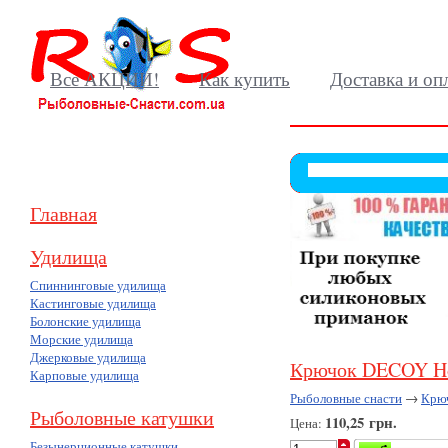
Все АКЦИИ!
Как купить
Доставка и оп
Главная
Удилища
Спиннинговые удилища
Кастинговые удилища
Болонские удилища
Морские удилища
Джерковые удилища
Крючок DECOY Ho
Карповые удилища
Рыболовные снасти
→
Крю
Рыболовные катушки
110,25 грн.
Цена:
Безынерционные катушки