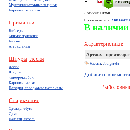
Мультипликаторные катушки
Карповые катушки
10960
Артикул:
Abu Garci
Производитель:
Приманки
В наличии
.
Воблеры
Мягкие приманки
Блесны
Характеристики:
Аттрактанты
Артикул производит
Шнуры, лески
блесна
,
abu garcia
Лески
Шнуры
Добавить коммент
Флюорокарбон
Карповые лески
Рыболовные
Поводки, поводковые материалы
Снаряжение
Одежда, обувь
Сумки
Палатки, мебель