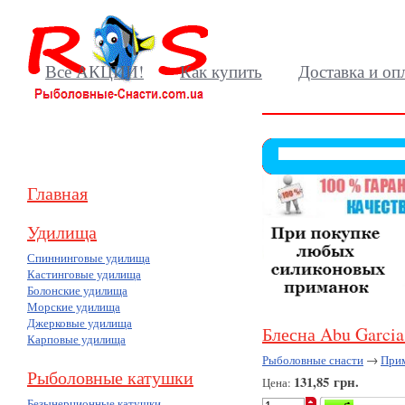
Все АКЦИИ!
Как купить
Доставка и оп
Главная
Удилища
Спиннинговые удилища
Кастинговые удилища
Болонские удилища
Морские удилища
Джерковые удилища
Блесна Abu Garcia
Карповые удилища
Рыболовные снасти
→
При
Рыболовные катушки
131,85 грн.
Цена:
Безынерционные катушки