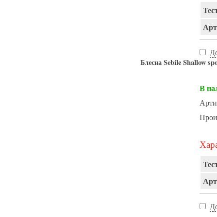
Тест
Арт
Д
Блесна Sebile Shallow 
В на
Арти
Прои
Хара
Тест
Арт
Д