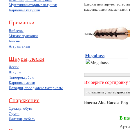
Блесны имитируют естестве
Мультипликаторные катушки
пластиковыми элементами, 
Карповые катушки
Приманки
Воблеры
Мягкие приманки
Блесны
Аттрактанты
Megabass
(46)
Шнуры, лески
Лески
Шнуры
Флюорокарбон
Выберите сортировку т
Карповые лески
Поводки, поводковые материалы
по возраста
по алфавиту:
Снаряжение
Блесна Abu Garcia Toby V
Одежда, обувь
Сумки
В на
Палатки, мебель
Арти