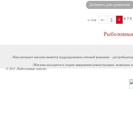
6 7 8
←
5
9
← Ctrl
Рыболовные
- Наш интернет-магазин является подразделением оптовой компании - дистрибьютор
-Магазин находится в стадии завершения реконструкции, возможно н
© 2015 «Рыболовные снасти»