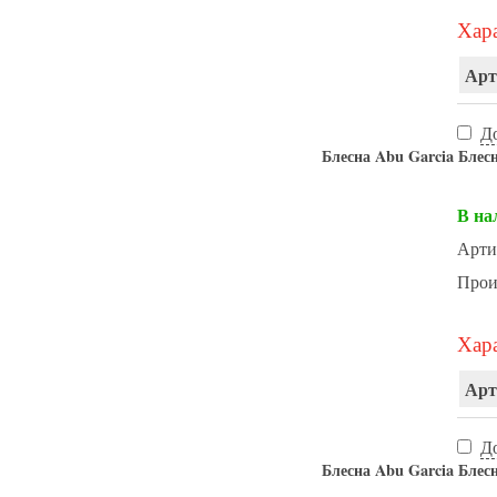
Хара
Арт
Д
Блесна Abu Garcia Блес
В на
Арти
Прои
Хара
Арт
Д
Блесна Abu Garcia Блес