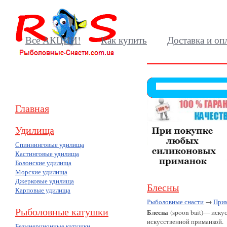
Все АКЦИИ!
Как купить
Доставка и оп
Главная
Удилища
Спиннинговые удилища
Кастинговые удилища
Болонские удилища
Морские удилища
Джерковые удилища
Блесны
Карповые удилища
Рыболовные снасти
→
При
Рыболовные катушки
Блесна
(spoon bait)— иску
искусственной приманкой.
Безынерционные катушки