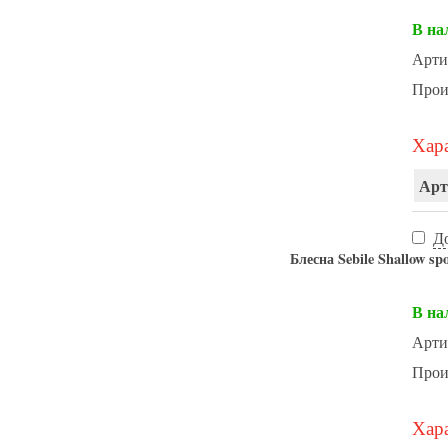
В на
Арти
Прои
Хара
Арт
Д
Блесна Sebile Shallow 
В на
Арти
Прои
Хара