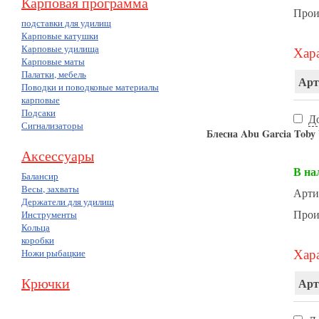
Карповая программа
Прои
подставки для удилищ
Карповые катушки
Карповые удилища
Хара
Карповые маты
Палатки, мебель
Арт
Поводки и поводковые материалы
карповые
Подсаки
Д
Сигнализаторы
Блесна Abu Garcia Toby V
Аксессуары
В на
Балансир
Весы, захваты
Арти
Держатели для удилищ
Прои
Инструменты
Кольца
коробки
Хара
Ножи рыбацкие
Крючки
Арт