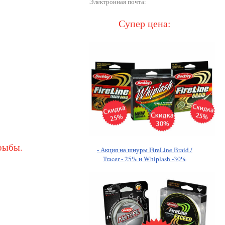
Электронная почта:
Супер цена:
рыбы.
- Акция на шнуры FireLine Braid /
Tracer - 25% и Whiplash -30%