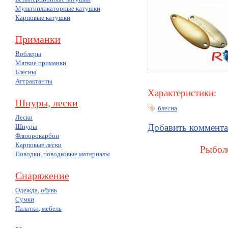
Мультипликаторные катушки
Карповые катушки
Приманки
Воблеры
Мягкие приманки
Блесны
Аттрактанты
Характеристики:
Шнуры, лески
блесна
Лески
Добавить коммент
Шнуры
Флюорокарбон
Карповые лески
Рыболо
Поводки, поводковые материалы
Снаряжение
Одежда, обувь
Сумки
Палатки, мебель