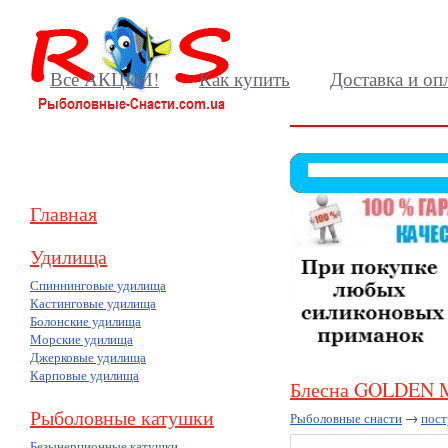
Все АКЦИИ!
Как купить
Доставка и оп
Главная
Удилища
Спиннинговые удилища
Кастинговые удилища
Болонские удилища
Морские удилища
Джерковые удилища
Карповые удилища
Блесна GOLDEN 
Рыболовные катушки
Рыболовные снасти
→
пост
Безынерционные катушки