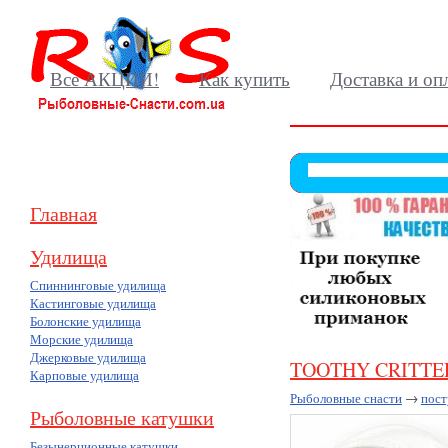
Все АКЦИИ!
Как купить
Доставка и оп
Главная
Удилища
Спиннинговые удилища
Кастинговые удилища
Болонские удилища
Морские удилища
Джерковые удилища
TOOTHY CRITTE
Карповые удилища
Рыболовные снасти
→
пост
Рыболовные катушки
Безынерционные катушки