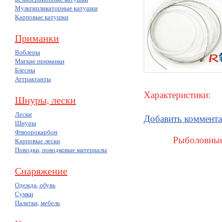
Мультипликаторные катушки
Карповые катушки
Приманки
Воблеры
Мягкие приманки
Блесны
Аттрактанты
Характеристики:
Шнуры, лески
Лески
Добавить коммент
Шнуры
Флюорокарбон
Рыболовные
Карповые лески
Поводки, поводковые материалы
Снаряжение
Одежда, обувь
Сумки
Палатки, мебель