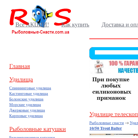
Все АКЦИИ!
Как купить
Доставка и оп
Главная
Удилища
Спиннинговые удилища
Кастинговые удилища
Болонские удилища
Морские удилища
Джерковые удилища
Удилище телескопи
Карповые удилища
Рыболовные снасти
→
Уди
Рыболовные катушки
10/50 Trout Baiter
Безынерционные катушки