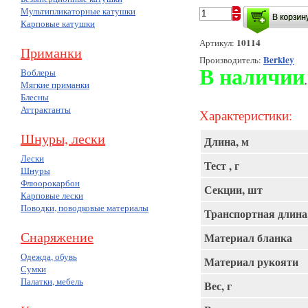
Мультипликаторные катушки
Карповые катушки
10114
Артикул:
Приманки
Berkley
Производитель:
В наличии
Воблеры
.
Мягкие приманки
Блесны
Аттрактанты
Характеристики:
Шнуры, лески
Длина, м
Лески
Тест , г
Шнуры
Флюорокарбон
Секции, шт
Карповые лески
Поводки, поводковые материалы
Транспортная длина
Снаряжение
Материал бланка
Одежда, обувь
Материал рукояти
Сумки
Палатки, мебель
Вес, г