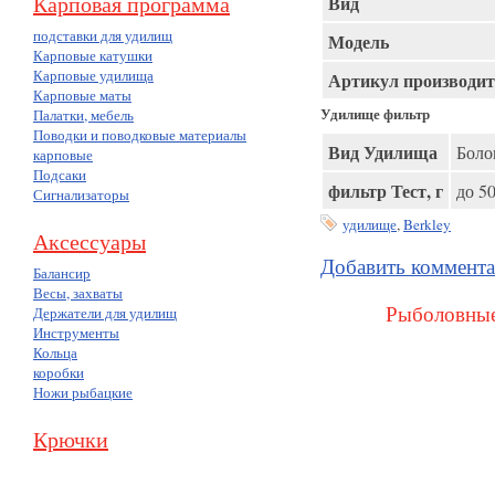
Карповая программа
Вид
подставки для удилищ
Модель
Карповые катушки
Карповые удилища
Артикул производит
Карповые маты
Удилище фильтр
Палатки, мебель
Поводки и поводковые материалы
Вид Удилища
Боло
карповые
Подсаки
фильтр Тест, г
до 5
Сигнализаторы
удилище
,
Berkley
Аксессуары
Добавить коммент
Балансир
Весы, захваты
Рыболовные
Держатели для удилищ
Инструменты
Кольца
коробки
Ножи рыбацкие
Крючки