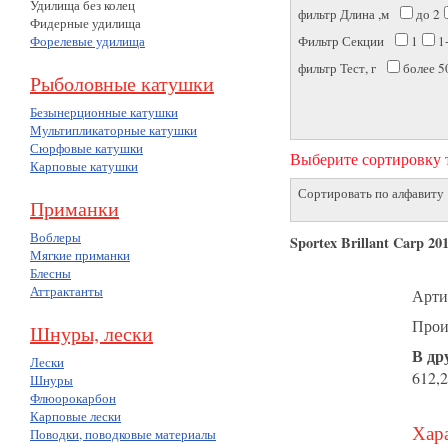
Удилища без колец
фильтр Длина ,м
до 2
Фидерные удилища
Форелевые удилища
Фильтр Секции
1
1
фильтр Тест, г
более 5
Рыболовные катушки
Безынерционные катушки
Мультипликаторные катушки
Сюрфовые катушки
Выберите сортировку т
Карповые катушки
Сортировать по алфавиту
Приманки
Воблеры
Sportex Brillant Carp 20
Мягкие приманки
Блесны
Аттрактанты
Арти
Прои
Шнуры, лески
В др
Лески
612,2
Шнуры
Флюорокарбон
Карповые лески
Хара
Поводки, поводковые материалы