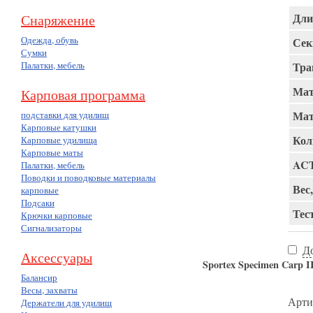
Дли
Снаряжение
Одежда, обувь
Сек
Сумки
Палатки, мебель
Тра
Мат
Карповая программа
Мат
подставки для удилищ
Карповые катушки
Кол
Карповые удилища
Карповые маты
AC
Палатки, мебель
Поводки и поводковые материалы
Вес,
карповые
Подсаки
Тест
Крючки карповые
Сигнализаторы
Д
Аксессуары
Sportex Specimen Carp II
Балансир
Весы, захваты
Арти
Держатели для удилищ