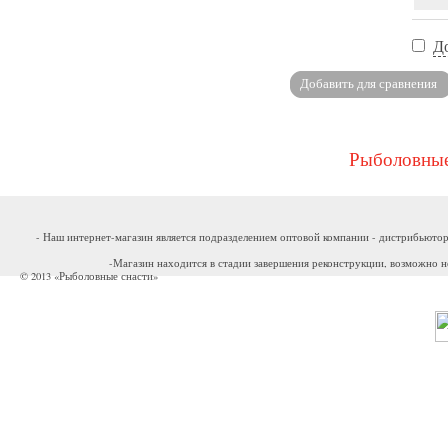
Д
Рыболовные
- Наш интернет-магазин является подразделением оптовой компании - дистрибьютор
-Магазин находится в стадии завершения реконструкции, возможно н
© 2013 «Рыболовные снасти»