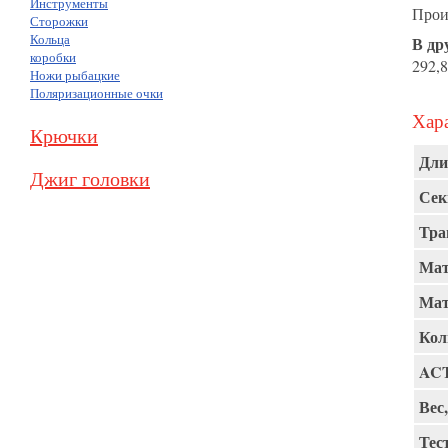
Инструменты
Прои
Сторожки
Кольца
В др
коробки
292,8
Ножи рыбацкие
Поляризационные очки
Хара
Крючки
Дли
Джиг головки
Сек
Тра
Мат
Мат
Кол
AC
Вес,
Тест