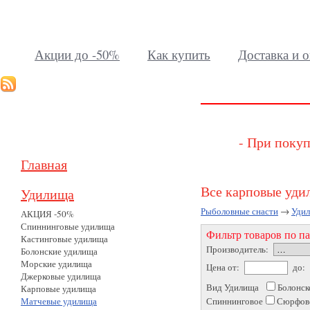
Акции до -50%
Как купить
Доставка и о
- При покуп
Главная
Все карповые уди
Удилища
Рыболовные снасти
→
Уди
АКЦИЯ -50%
Спиннинговые удилища
Фильтр товаров по п
Кастинговые удилища
Производитель:
Болонские удилища
Морские удилища
Цена от:
до:
Джерковые удилища
Вид Удилища
Болонск
Карповые удилища
Матчевые удилища
Спиннинговое
Сюрфов