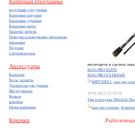
Карповая программа
подставки для удилищ
Карповые катушки
Карповые удилища
Карповые маты
Палатки, мебель
Поводки и поводковые материалы
карповые
Подсаки
Сигнализаторы
посмотреть и сделать зака
Аксессуары
MAG PRO ELITE
Балансир
MAG PRO EXTREME
Весы, захваты
MITCHELL
,
mag pro ext
Держатели для удилищ
Инструменты
29.02.2012 15:50:16
Кольца
Уже в продаже Mitchell Ma
коробки
Ножи рыбацкие
mag pro extreme
,
безынер
Крючки
Рыболовные