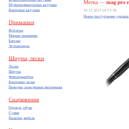
mag pro 
Метка —
Мультипликаторные катушки
Карповые катушки
10.12.2013 16:33:28
Новое поступление удилищ
Приманки
Воблеры
Мягкие приманки
Блесны
Аттрактанты
Шнуры, лески
Лески
Шнуры
Флюорокарбон
Карповые лески
Поводки, поводковые материалы
Снаряжение
Одежда, обувь
Сумки
Палатки, мебель