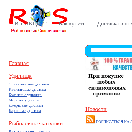
Все АКЦИИ!
Как купить
Доставка и оп
Главная
Удилища
Спиннинговые удилища
Кастинговые удилища
Болонские удилища
Морские удилища
Джерковые удилища
Новости
Карповые удилища
ПОДПИСАТЬСЯ НА 
Рыболовные катушки
Безынерционные катушки