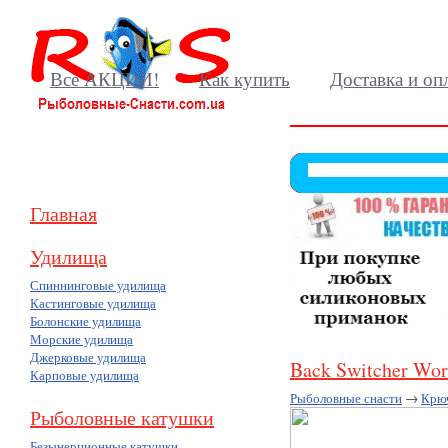
Все АКЦИИ!
Как купить
Доставка и оп
Главная
Удилища
Спиннинговые удилища
Кастинговые удилища
Болонские удилища
Морские удилища
Джерковые удилища
Back Switcher Wo
Карповые удилища
Рыболовные снасти
→
Крю
Рыболовные катушки
Безынерционные катушки