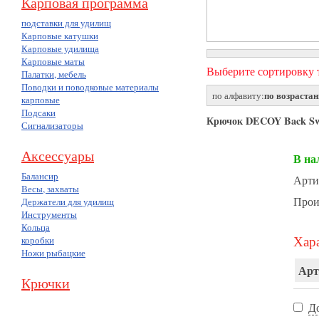
Карповая программа
подставки для удилищ
Карповые катушки
Карповые удилища
Карповые маты
Выберите сортировку т
Палатки, мебель
Поводки и поводковые материалы
по возраста
по алфавиту:
карповые
Подсаки
Крючок DECOY Back Swi
Сигнализаторы
Аксессуары
В на
Балансир
Арти
Весы, захваты
Прои
Держатели для удилищ
Инструменты
Кольца
Хара
коробки
Ножи рыбацкие
Арт
Крючки
Д