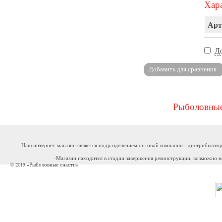
Хара
Арт
Д
Рыболовные
- Наш интернет-магазин является подразделением оптовой компании - дистрибьютор
-Магазин находится в стадии завершения реконструкции, возможно н
© 2015 «Рыболовные снасти»