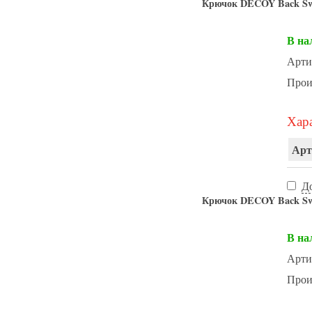
Крючок DECOY Back Swi
В на
Арти
Прои
Хара
Арт
Д
Крючок DECOY Back Swi
В на
Арти
Прои