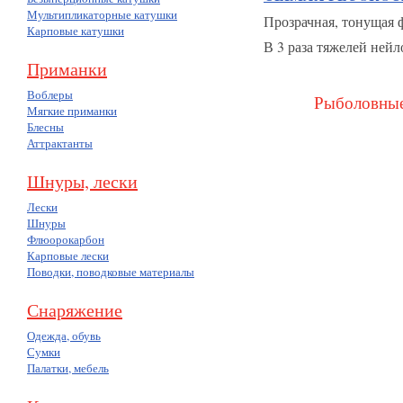
Мультипликаторные катушки
Прозрачная, тонущая 
Карповые катушки
В 3 раза тяжелей нейл
Приманки
Воблеры
Рыболовные
Мягкие приманки
Блесны
Аттрактанты
Шнуры, лески
Лески
Шнуры
Флюорокарбон
Карповые лески
Поводки, поводковые материалы
Снаряжение
Одежда, обувь
Сумки
Палатки, мебель