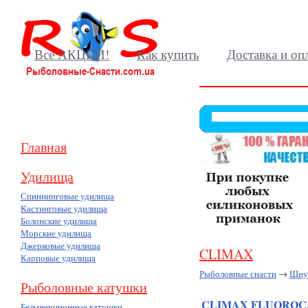
Все АКЦИИ!
Как купить
Доставка и оп
Главная
Удилища
Спиннинговые удилища
Кастинговые удилища
Болонские удилища
Морские удилища
Джерковые удилища
CLIMAX
Карповые удилища
Рыболовные снасти
→
Шнур
Рыболовные катушки
CLIMAX FLUORO
Безынерционные катушки