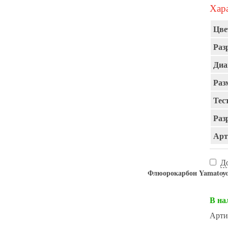
Хара
Цве
Раз
Диа
Раз
Тест
Раз
Арт
Д
Флюорокарбон Yamat
В на
Арти