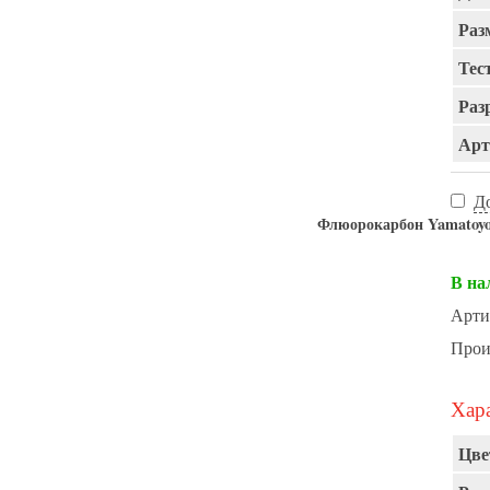
Раз
Тест
Раз
Арт
Д
Флюорокарбон Yamat
В на
Арти
Прои
Хара
Цве