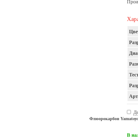
Прои
Хара
Цве
Раз
Диа
Раз
Тест
Раз
Арт
Д
Флюорокарбон Yamat
В на