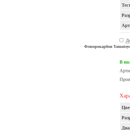
Тест
Раз
Арт
Д
Флюорокарбон Yamat
В на
Арти
Прои
Хара
Цве
Раз
Диа