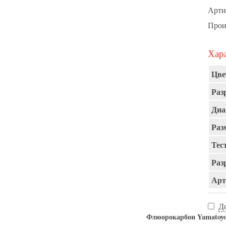
Арти
Прои
Хара
Цве
Раз
Диа
Раз
Тест
Раз
Арт
Д
Флюорокарбон Yamat