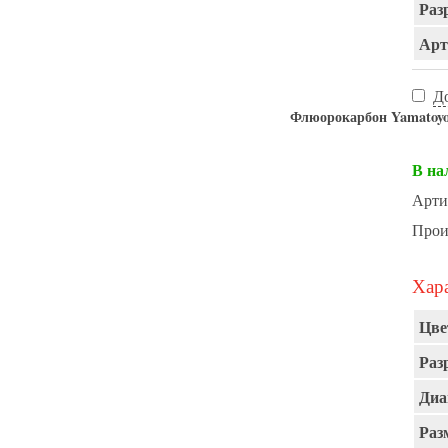
Раз
Арт
Д
Флюорокарбон Yamat
В на
Арти
Прои
Хара
Цве
Раз
Диа
Раз