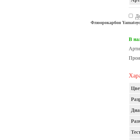
Д
Флюорокарбон Yamat
В на
Арти
Прои
Хара
Цве
Раз
Диа
Раз
Тест