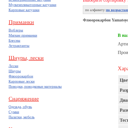
Мультипликаторные катушки
по возраста
Карповые катушки
по алфавиту:
Флюорокарбон Yamat
Приманки
Воблеры
В на
Мягкие приманки
Блесны
Арти
Аттрактанты
Прои
Шнуры, лески
Лески
Хара
Шнуры
Флюорокарбон
Цве
Карповые лески
Поводки, поводковые материалы
Раз
Снаряжение
Диа
Одежда, обувь
Раз
Сумки
Палатки, мебель
Тест