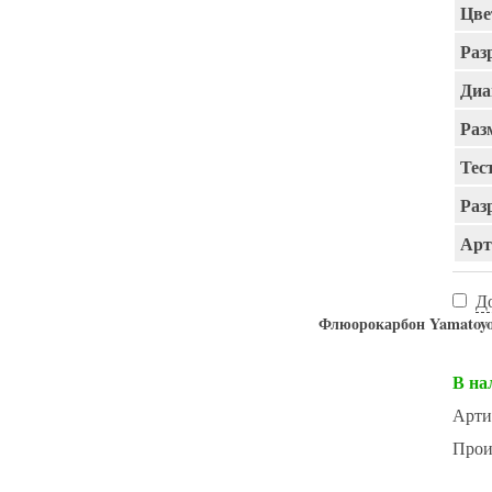
Цве
Раз
Диа
Раз
Тест
Раз
Арт
Д
Флюорокарбон Yamat
В на
Арти
Прои