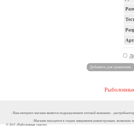
Раз
Тест
Раз
Арт
Д
Рыболовные
- Наш интернет-магазин является подразделением оптовой компании - дистрибьютор
-Магазин находится в стадии завершения реконструкции, возможно н
© 2015 «Рыболовные снасти»