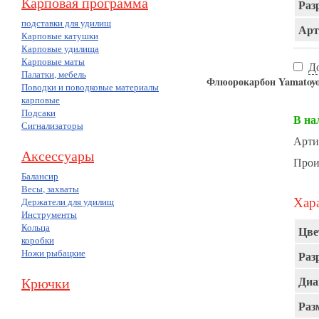
Карповая программа
Раз
подставки для удилищ
Арт
Карповые катушки
Карповые удилища
Карповые маты
Д
Палатки, мебель
Флюорокарбон Yamat
Поводки и поводковые материалы
карповые
Подсаки
В на
Сигнализаторы
Арти
Аксессуары
Прои
Балансир
Весы, захваты
Хара
Держатели для удилищ
Инструменты
Кольца
Цве
коробки
Ножи рыбацкие
Раз
Диа
Крючки
Раз