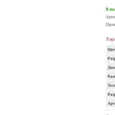
В на
Арти
Прои
Хара
Цве
Раз
Диа
Раз
Тест
Раз
Арт