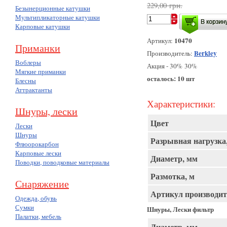
229,00 грн.
Безынерционные катушки
Мультипликаторные катушки
Карповые катушки
10470
Артикул:
Приманки
Berkley
Производитель:
Воблеры
Акция - 30% 30%
Мягкие приманки
осталось: 10 шт
Блесны
Аттрактанты
Характеристики:
Шнуры, лески
Цвет
Лески
Шнуры
Разрывная нагрузка,
Флюорокарбон
Карповые лески
Диаметр, мм
Поводки, поводковые материалы
Размотка, м
Снаряжение
Артикул производит
Одежда, обувь
Сумки
Шнуры, Лески фильтр
Палатки, мебель
Диаметр, мм