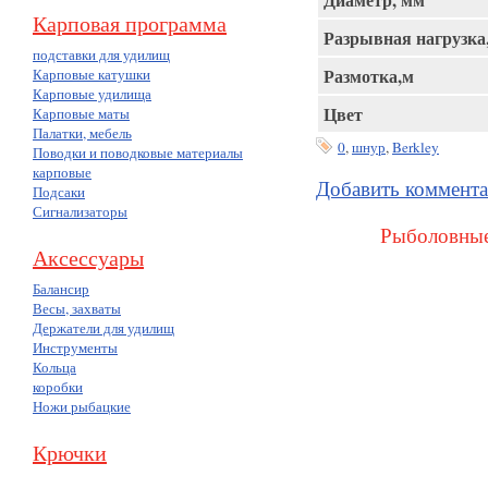
Карповая программа
Разрывная нагрузка
подставки для удилищ
Размотка,м
Карповые катушки
Карповые удилища
Цвет
Карповые маты
Палатки, мебель
0
,
шнур
,
Berkley
Поводки и поводковые материалы
карповые
Добавить коммент
Подсаки
Сигнализаторы
Рыболовные
Аксессуары
Балансир
Весы, захваты
Держатели для удилищ
Инструменты
Кольца
коробки
Ножи рыбацкие
Крючки