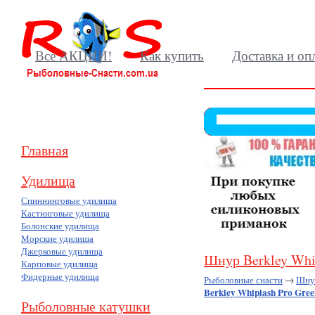
Все АКЦИИ!
Как купить
Доставка и оп
Главная
Удилища
Спиннинговые удилища
Кастинговые удилища
Болонские удилища
Морские удилища
Джерковые удилища
Шнур Berkley Whip
Карповые удилища
Фидерные удилища
Рыболовные снасти
→
Шнур
Berkley Whiplash Pro Green
Рыболовные катушки