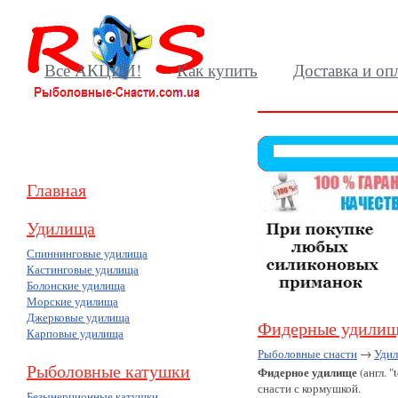
Все АКЦИИ!
Как купить
Доставка и оп
Главная
Удилища
Спиннинговые удилища
Кастинговые удилища
Болонские удилища
Морские удилища
Джерковые удилища
Фидерные удили
Карповые удилища
Рыболовные снасти
→
Уди
Рыболовные катушки
Фидерное удилище
(англ. 
снасти с кормушкой.
Безынерционные катушки