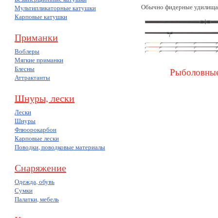
Обычно фидерные удилища 
Мультипликаторные катушки
Карповые катушки
Приманки
Воблеры
Мягкие приманки
Блесны
Рыболовные
Аттрактанты
Шнуры, лески
Лески
Шнуры
Флюорокарбон
Карповые лески
Поводки, поводковые материалы
Снаряжение
Одежда, обувь
Сумки
Палатки, мебель